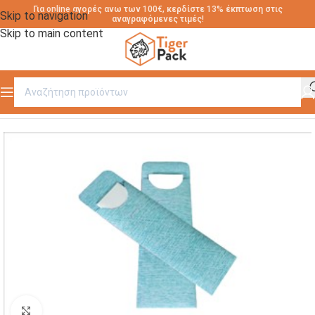
Για online αγορές ανω των 100€, κερδίστε 13% έκπτωση στις
Skip to navigation
αναγραφόμενες τιμές!
Skip to main content
Αρχική σελίδα
/
ΦΑΚΕΛΟΙ ΓΙΑ ΜΑΧΑΙΡ/ΝΑ SD
Click to enlarge