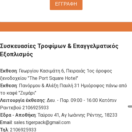
ΕΓΓΡΑΦΗ
Συσκευασίες Τροφίμων & Επαγγελματικός
Εξοπλισμός
Έκθεση
: Γεωργίου Κασιμάτη 6, Πειραιάς 1ος όροφος
ξενοδοχείου "The Port Square Hotel"
Έκθεση
: Πανόρμου & Αλέξη Παυλή 31 Ημιόροφος πάνω από
το καφέ "Ζυμάρι"
Λειτουργία έκθεσης
: Δευ. - Παρ. 09:00 - 16:00 Κατόπιν
Ραντεβού 2106925933
Έδρα - Αποθήκη
: Ταύρου 41, Αγ Ιωάννης Ρέντης, 18233
Email
:
sales.tigerpack@gmail.com
Τηλ
: 2106925933