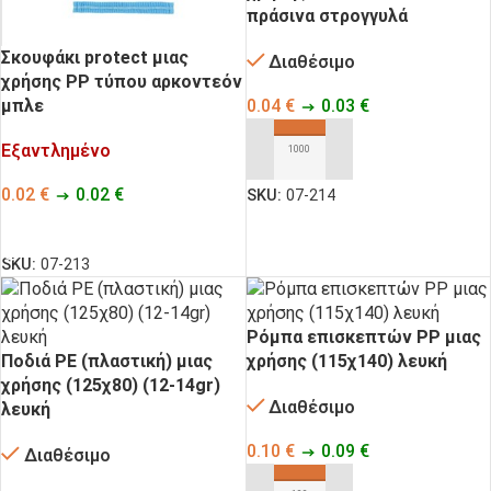
πράσινα στρογγυλά
Σκουφάκι protect μιας
Διαθέσιμο
χρήσης ΡΡ τύπου αρκοντεόν
0.04
€
0.03
€
μπλε
Εξαντλημένο
ΠΡΟΣΘΉΚΗ ΣΤΟ ΚΑΛΆΘΙ
0.02
€
0.02
€
SKU:
07-214
ΔΙΑΒΆΣΤΕ ΠΕΡΙΣΣΌΤΕΡΑ
SKU:
07-213
Ρόμπα επισκεπτών PΡ μιας
Ποδιά PE (πλαστική) μιας
χρήσης (115χ140) λευκή
χρήσης (125χ80) (12-14gr)
Διαθέσιμο
λευκή
0.10
€
0.09
€
Διαθέσιμο