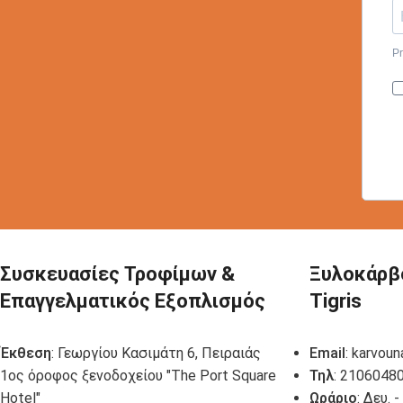
Pr
Συσκευασίες Τροφίμων &
Ξυλοκάρβ
Επαγγελματικός Εξοπλισμός
Tigris
Έκθεση
: Γεωργίου Κασιμάτη 6, Πειραιάς
Email
:
karvoun
1ος όροφος ξενοδοχείου "The Port Square
Τηλ
: 2106048
Hotel"
Ωράριο
: Δευ. 