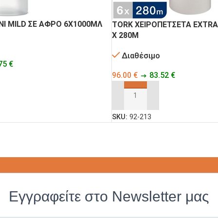
Φ
TRI-POTS
DELI-POTS
Ι MILD ΣΕ ΑΦΡΟ 6Χ1000ΜΛ
TORK ΧΕΙΡΟΠΕΤΣΕΤΑ EXTRA
Χ 280Μ
Διαθέσιμο
ΜΠΟΛ ΦΑΓΗΤΟΥ
ΜΠΟΛ ΣΟΥΠΑΣ
75
€
96.00
€
83.52
€
Ο ΚΑΛΆΘΙ
ΠΡΟΣΘΉΚΗ ΣΤΟ ΚΑΛΆΘΙ
ΣΚΕΥΗ
ΠΑΙΔΙΚΗ ΣΕΙΡΑ
SKU:
92-213
ΑΛΟΥΜΙΝΙΟΥ
ΑΝΑΛΩΣΙΜΩΝ
ΣΑΚΟΥΛΑΚΙΑ ΜΕ
ΣΑΚΟΥΛΑΚΙΑ
ΕΠΕΝΔΥΣΗ
ΧΑΡΤΙΝΑ
ΑΛΟΥΜΙΝΙΟΥ
Εγγραφείτε στο Newsletter μας