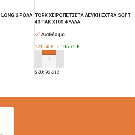
ΙΑΛΕΣ ΚΑΙ
ΣΚΕΥΗ PET
ΒΑΖΑΚΙΑ PET
 LONG 6 ΡΟΛΑ
TORK ΧΕΙΡΟΠΕΤΣΕΤΑ ΛΕΥΚΗ EXTRA SOFT
40 ΠΑΚ Χ100 ΦΥΛΛΑ
ΣΚΕΥΗ
Διαθέσιμο
ΣΚΕΥΗ ΑΠΌ
MICROWAVE
ΖΑΧΑΡΟΚΑΛΑΜΟ
ΠΛΑΣΤΙΚΑ
121.50
€
105.71
€
ΠΡΟΣΘΉΚΗ ΣΤΟ ΚΑΛΆΘΙ
ΤΣΑΝΤΕΣ
ΧΑΡΤΙΝΑ
ΧΑΡΤΙΝΕΣ ΚΑΙ
SKU:
92-212
ΚΟΥΤΙΑ ΠΙΤΣΑΣ
ΝΑΥΛΟΝ
ΣΑΚΟΥΛΑΚΙΑ ΤΥΠΟΥ DOY-
CATERING
PACK