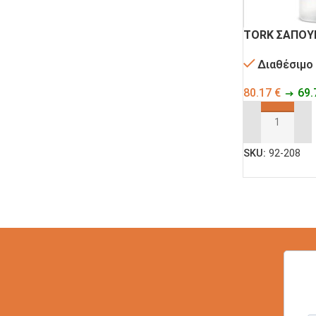
ΣΑΚΟΥΛΑΚΙΑ
C-PET-ECO
ΠΟΛΥΠΡΟΠΥΛΕΝΙΟΥ
TORK ΣΑΠΟΥΝ
Διαθέσιμο
ΚΟΥΤΙΑ
ΚΟΥΤΙΑ
ΦΑΓΗΤΟΥ
80.17
€
69.
ΨΗΤΟΠΩΛΕΙΟΥ
ΧΑΡΤΙΝΑ KRAFT
ΠΡΟΣΘΉΚΗ ΣΤ
SKU:
92-208
ΣΚΕΥΗ ΓΙΑ
ΣΚΕΥΗ ΑΠΟ
ΣΟΥΣΙ
ΦΥΛΛΑ ΦΟΙΝΙΚΑ
ΣΩΣΑΚΙΑ-
ΧΑΡΤΙΑ
ΝΤΙΠΑΚΙΑ
ΤΥΛΙΓΜΑΤΟΣ