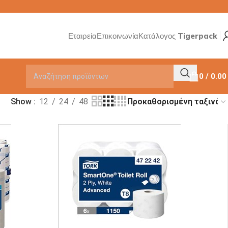
Εταιρεία
Επικοινωνία
Κατάλογος Tigerpack
0
/
0.0
Show
12
24
48