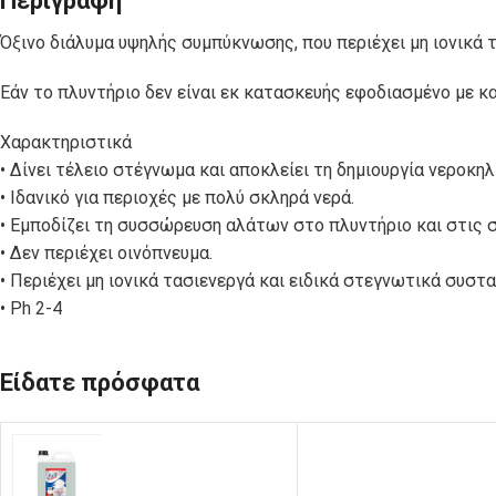
Περιγραφή
ΣΑΚΟΥΛΑΚΙΑ
C-PET-ECO
ΠΟΛΥΠΡΟΠΥΛΕΝΙΟΥ
Όξινο διάλυμα υψηλής συμπύκνωσης, που περιέχει μη ιονικά 
Εάν το πλυντήριο δεν είναι εκ κατασκευής εφοδιασμένο με κ
ΚΟΥΤΙΑ
ΚΟΥΤΙΑ
Χαρακτηριστικά
ΦΑΓΗΤΟΥ
ΨΗΤΟΠΩΛΕΙΟΥ
ΧΑΡΤΙΝΑ KRAFT
• Δίνει τέλειο στέγνωμα και αποκλείει τη δημιουργία νεροκη
• Ιδανικό για περιοχές με πολύ σκληρά νερά.
• Εμποδίζει τη συσσώρευση αλάτων στο πλυντήριο και στις
ΣΚΕΥΗ ΓΙΑ
ΣΚΕΥΗ ΑΠΟ
• Δεν περιέχει οινόπνευμα.
ΣΟΥΣΙ
ΦΥΛΛΑ ΦΟΙΝΙΚΑ
• Περιέχει μη ιονικά τασιενεργά και ειδικά στεγνωτικά συστ
• Ph 2-4
ΣΩΣΑΚΙΑ-
ΧΑΡΤΙΑ
Είδατε πρόσφατα
ΝΤΙΠΑΚΙΑ
ΤΥΛΙΓΜΑΤΟΣ