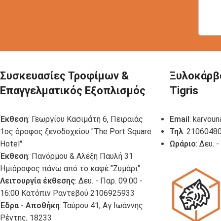
Συσκευασίες Τροφίμων &
Ξυλοκάρβ
Επαγγελματικός Εξοπλισμός
Tigris
Έκθεση
: Γεωργίου Κασιμάτη 6, Πειραιάς
Email
:
karvoun
1ος όροφος ξενοδοχείου "The Port Square
Τηλ
: 2106048
Hotel"
Ωράριο
: Δευ. 
Έκθεση
: Πανόρμου & Αλέξη Παυλή 31
Ημιόροφος πάνω από το καφέ "Ζυμάρι"
Λειτουργία έκθεσης
: Δευ. - Παρ. 09:00 -
16:00 Κατόπιν Ραντεβού 2106925933
Έδρα - Αποθήκη
: Ταύρου 41, Αγ Ιωάννης
Ρέντης, 18233