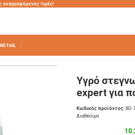
ς αναγραφόμενες τιμές!
RETAIL
τ. πιάτων expert για πολύ σκληρά νερά 4lt
Υγρό στεγνω
expert για π
Κωδικός προϊόντος:
80-
Διαθέσιμο
10