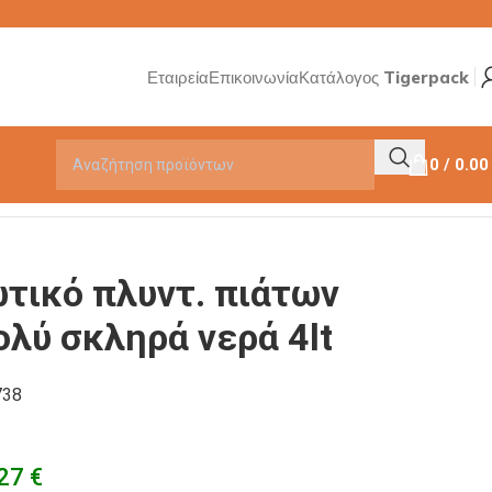
Εταιρεία
Επικοινωνία
Κατάλογος Tigerpack
0
/
0.0
τικό πλυντ. πιάτων
ολύ σκληρά νερά 4lt
738
.27
€