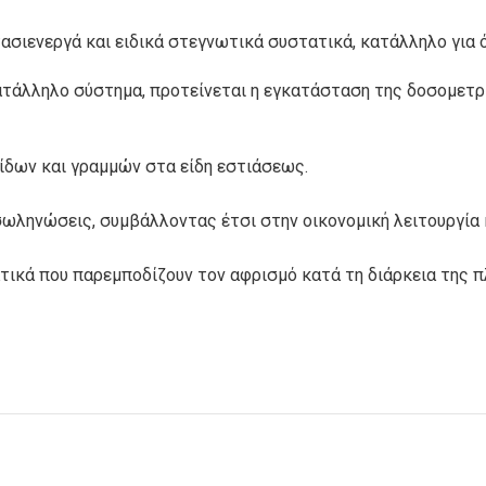
Φ
TRI-POTS
DELI-POTS
τασιενεργά και ειδικά στεγνωτικά συστατικά, κατάλληλο για
ατάλληλο σύστημα, προτείνεται η εγκατάσταση της δοσομετρικ
ΜΠΟΛ ΦΑΓΗΤΟΥ
ΜΠΟΛ ΣΟΥΠΑΣ
λίδων και γραμμών στα είδη εστιάσεως.
 σωληνώσεις, συμβάλλοντας έτσι στην οικονομική λειτουργί
ΣΚΕΥΗ
ΠΑΙΔΙΚΗ ΣΕΙΡΑ
ΑΛΟΥΜΙΝΙΟΥ
ΑΝΑΛΩΣΙΜΩΝ
ατικά που παρεμποδίζουν τον αφρισμό κατά τη διάρκεια της π
ΣΑΚΟΥΛΑΚΙΑ ΜΕ
ΣΑΚΟΥΛΑΚΙΑ
ΕΠΕΝΔΥΣΗ
ΧΑΡΤΙΝΑ
ΑΛΟΥΜΙΝΙΟΥ