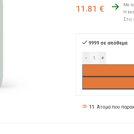
Με π
11.81
€
Η έκ
Στις
9999 σε απόθεμα
-
+
11
Άτομα που παρακ