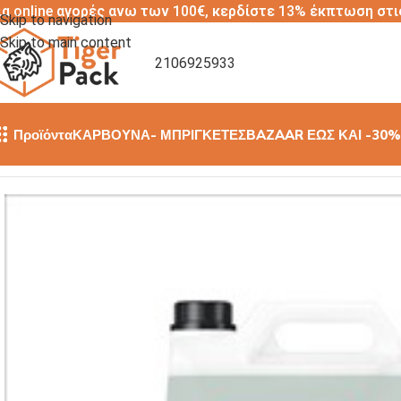
ια online αγορές ανω των 100€, κερδίστε 13% έκπτωση στι
Skip to navigation
Skip to main content
2106925933
Προϊόντα
ΚΑΡΒΟΥΝΑ- ΜΠΡΙΓΚΕΤΕΣ
BAZAAR ΕΩΣ ΚΑΙ -30%
Αρχική σελίδα
/
ΚΑΘΑΡΙΣΤΙΚΑ ΠΙΑΤΩΝ
/
Υγρό στεγνωτικό πλυν