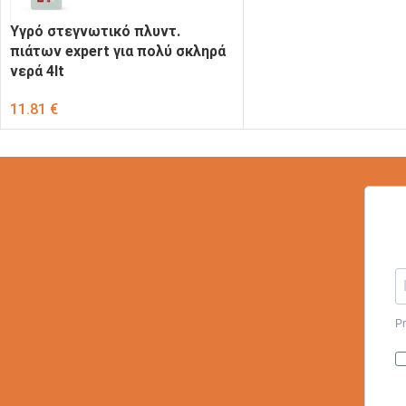
Υγρό στεγνωτικό πλυντ.
πιάτων expert για πολύ σκληρά
νερά 4lt
11.81
€
Pr