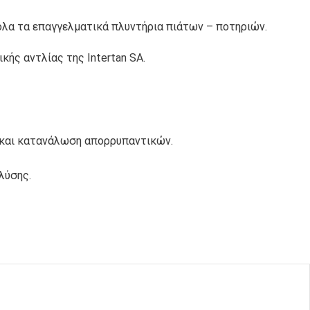
ΙΑΛΕΣ ΚΑΙ
ΣΚΕΥΗ PET
ΒΑΖΑΚΙΑ PET
 όλα τα επαγγελματικά πλυντήρια πιάτων – ποτηριών.
ής αντλίας της Intertan SA.
ΣΚΕΥΗ
ΣΚΕΥΗ ΑΠΌ
MICROWAVE
ΖΑΧΑΡΟΚΑΛΑΜΟ
ΠΛΑΣΤΙΚΑ
α και κατανάλωση απορρυπαντικών.
ΤΣΑΝΤΕΣ
ΧΑΡΤΙΝΑ
ΧΑΡΤΙΝΕΣ ΚΑΙ
ΚΟΥΤΙΑ ΠΙΤΣΑΣ
λύσης.
ΝΑΥΛΟΝ
ΣΑΚΟΥΛΑΚΙΑ ΤΥΠΟΥ DOY-
CATERING
PACK