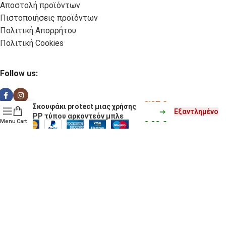
Αποστολή προϊόντων
Πιστοποιήσεις προϊόντων
Πολιτική Απορρήτου
Πολιτική Cookies
Follow us:
0.02
€
Σκουφάκι protect μιας χρήσης
Εξαντλημένο
ΡΡ τύπου αρκοντεόν μπλε
Menu
Cart
0.02
€
© Copyright 2025 TigerPack. All rights reserved
Κατασκευή eShop Site as you GO: Falcon από Hellenic
Technologies
Επιλογές απορρήτου
Ειδοποίηση κατά τη συλλογή