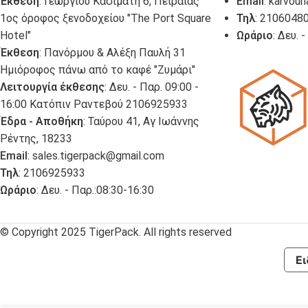
Έκθεση
: Γεωργίου Κασιμάτη 6, Πειραιάς
Email
:
karvoun
1ος όροφος ξενοδοχείου "The Port Square
Τηλ
: 2106048
Hotel"
Ωράριο
: Δευ. 
Έκθεση
: Πανόρμου & Αλέξη Παυλή 31
Ημιόροφος πάνω από το καφέ "Ζυμάρι"
Λειτουργία έκθεσης
: Δευ. - Παρ. 09:00 -
16:00 Κατόπιν Ραντεβού 2106925933
Έδρα - Αποθήκη
: Ταύρου 41, Αγ Ιωάννης
Ρέντης, 18233
Email
:
sales.tigerpack@gmail.com
Τηλ
: 2106925933
Ωράριο
: Δευ. - Παρ.:08:30-16:30
© Copyright 2025 TigerPack. All rights reserved
Ει