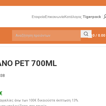
Εταιρεία
Επικοινωνία
Κατάλογος Tigerpack
0
/
0.0
ΑΝΟ PET 700ML
038
€
αγγελίες άνω των 100€ δικαιούστε έκπτωση 13%.
ση υπολογίζεται στο ταμείο. 