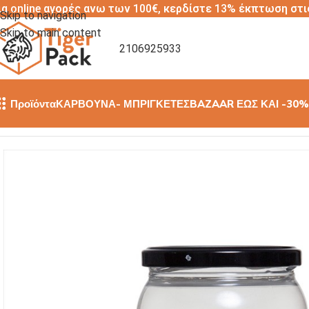
ια online αγορές ανω των 100€, κερδίστε 13% έκπτωση στι
Skip to navigation
Skip to main content
2106925933
Προϊόντα
ΚΑΡΒΟΥΝΑ- ΜΠΡΙΓΚΕΤΕΣ
BAZAAR ΕΩΣ ΚΑΙ -30%
Αρχική σελίδα
/
ΦΙΑΛΕΣ ΚΑΙ ΒΑΖΑΚΙΑ PET
/
ΒΑΖΟ ΔΙΑΦΑΝΟ PE