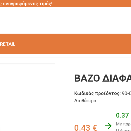
ς αναγραφόμενες τιμές!
RETAIL
T 700ML
ΒΑΖΟ ΔΙΑΦ
Κωδικός προϊόντος:
90-
Διαθέσιμο
0.37
Με παρ
0.43
€
Η έκπτω