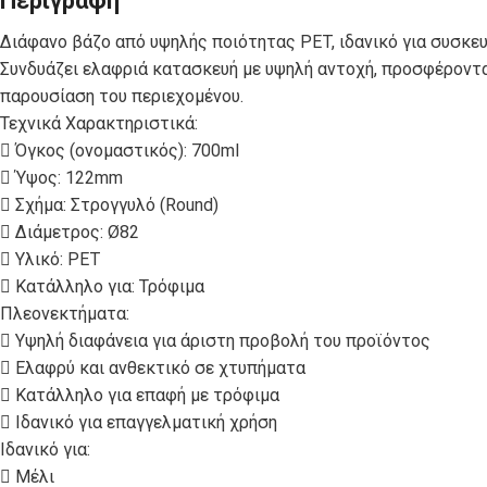
Περιγραφή
ΣΑΚΟΥΛΑΚΙΑ
C-PET-ECO
ΠΟΛΥΠΡΟΠΥΛΕΝΙΟΥ
Διάφανο βάζο από υψηλής ποιότητας PET, ιδανικό για συσκε
Συνδυάζει ελαφριά κατασκευή με υψηλή αντοχή, προσφέροντ
παρουσίαση του περιεχομένου.
ΚΟΥΤΙΑ
Τεχνικά Χαρακτηριστικά:
ΚΟΥΤΙΑ
ΦΑΓΗΤΟΥ
 Όγκος (ονομαστικός): 700ml
ΨΗΤΟΠΩΛΕΙΟΥ
ΧΑΡΤΙΝΑ KRAFT
 Ύψος: 122mm
 Σχήμα: Στρογγυλό (Round)
 Διάμετρος: Ø82
ΣΚΕΥΗ ΓΙΑ
ΣΚΕΥΗ ΑΠΟ
 Υλικό: PET
ΣΟΥΣΙ
ΦΥΛΛΑ ΦΟΙΝΙΚΑ
 Κατάλληλο για: Τρόφιμα
Πλεονεκτήματα:
 Υψηλή διαφάνεια για άριστη προβολή του προϊόντος
ΣΩΣΑΚΙΑ-
ΧΑΡΤΙΑ
 Ελαφρύ και ανθεκτικό σε χτυπήματα
ΝΤΙΠΑΚΙΑ
ΤΥΛΙΓΜΑΤΟΣ
 Κατάλληλο για επαφή με τρόφιμα
 Ιδανικό για επαγγελματική χρήση
Ιδανικό για:
 Μέλι