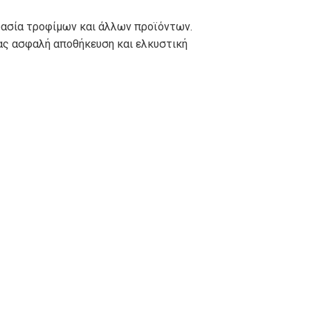
Φ
TRI-POTS
DELI-POTS
υασία τροφίμων και άλλων προϊόντων.
ας ασφαλή αποθήκευση και ελκυστική
ΜΠΟΛ ΦΑΓΗΤΟΥ
ΜΠΟΛ ΣΟΥΠΑΣ
ΣΚΕΥΗ
ΠΑΙΔΙΚΗ ΣΕΙΡΑ
ΑΛΟΥΜΙΝΙΟΥ
ΑΝΑΛΩΣΙΜΩΝ
ΣΑΚΟΥΛΑΚΙΑ ΜΕ
ΣΑΚΟΥΛΑΚΙΑ
ΕΠΕΝΔΥΣΗ
ΧΑΡΤΙΝΑ
ΑΛΟΥΜΙΝΙΟΥ