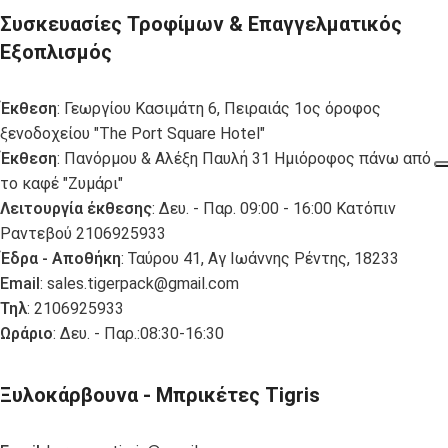
Συσκευασίες Τροφίμων & Επαγγελματικός
Εξοπλισμός
Έκθεση
: Γεωργίου Κασιμάτη 6, Πειραιάς 1ος όροφος
ξενοδοχείου "The Port Square Hotel"
Έκθεση
: Πανόρμου & Αλέξη Παυλή 31 Ημιόροφος πάνω από
το καφέ "Ζυμάρι"
Λειτουργία έκθεσης
: Δευ. - Παρ. 09:00 - 16:00 Κατόπιν
Ραντεβού 2106925933
Έδρα - Αποθήκη
: Ταύρου 41, Αγ Ιωάννης Ρέντης, 18233
Email
:
sales.tigerpack@gmail.com
Τηλ
: 2106925933
Ωράριο
: Δευ. - Παρ.:08:30-16:30
Ξυλοκάρβουνα - Μπρικέτες Tigris