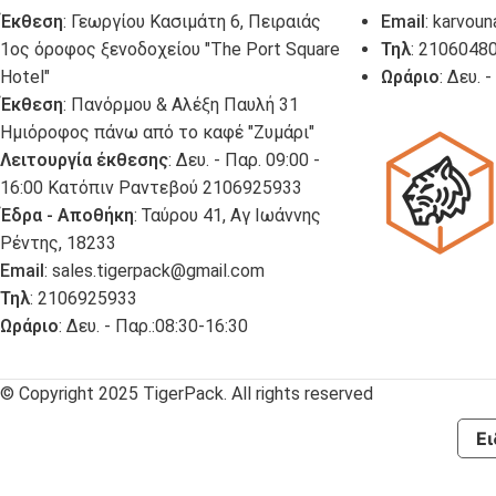
Έκθεση
: Γεωργίου Κασιμάτη 6, Πειραιάς
Email
:
karvoun
1ος όροφος ξενοδοχείου "The Port Square
Τηλ
: 2106048
Hotel"
Ωράριο
: Δευ. 
Έκθεση
: Πανόρμου & Αλέξη Παυλή 31
Ημιόροφος πάνω από το καφέ "Ζυμάρι"
Λειτουργία έκθεσης
: Δευ. - Παρ. 09:00 -
16:00 Κατόπιν Ραντεβού 2106925933
Έδρα - Αποθήκη
: Ταύρου 41, Αγ Ιωάννης
Ρέντης, 18233
Email
:
sales.tigerpack@gmail.com
Τηλ
: 2106925933
Ωράριο
: Δευ. - Παρ.:08:30-16:30
© Copyright 2025 TigerPack. All rights reserved
Ει