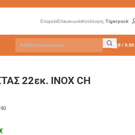
Εταιρεία
Επικοινωνία
Κατάλογος Tigerpack
0
/
0.0
ΤΑΣ 22εκ. ΙΝΟΧ CH
390
€