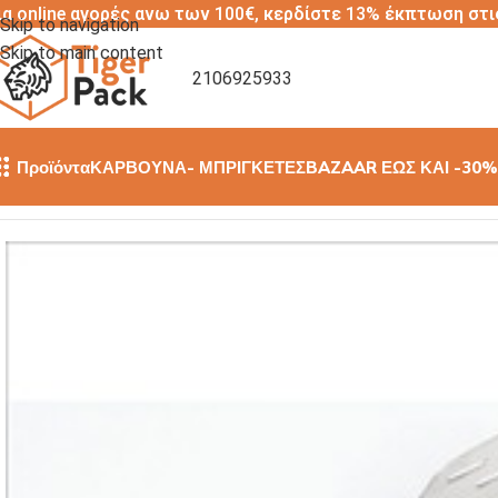
ια online αγορές ανω των 100€, κερδίστε 13% έκπτωση στι
Skip to navigation
Skip to main content
2106925933
Προϊόντα
ΚΑΡΒΟΥΝΑ- ΜΠΡΙΓΚΕΤΕΣ
BAZAAR ΕΩΣ ΚΑΙ -30%
Αρχική σελίδα
/
ΕΡΓΑΛΕΙΑ ΚΟΥΖΙΝΑΣ
/
ΛΑΒΙΔΕΣ
/
ΛΑΒΙΔΑ ΠΑΣΤΑ