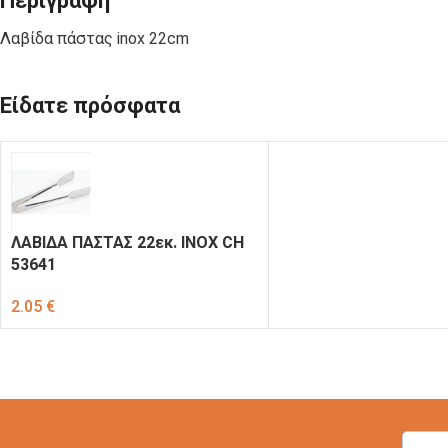
Περιγραφή
ΣΑΚΟΥΛΑΚΙΑ
C-PET-ECO
ΠΟΛΥΠΡΟΠΥΛΕΝΙΟΥ
Λαβίδα πάστας inox 22cm
Είδατε πρόσφατα
ΚΟΥΤΙΑ
ΚΟΥΤΙΑ
ΦΑΓΗΤΟΥ
ΨΗΤΟΠΩΛΕΙΟΥ
ΧΑΡΤΙΝΑ KRAFT
ΣΚΕΥΗ ΓΙΑ
ΣΚΕΥΗ ΑΠΟ
ΛΑΒΙΔΑ ΠΑΣΤΑΣ 22εκ. ΙΝΟΧ CH
ΣΟΥΣΙ
ΦΥΛΛΑ ΦΟΙΝΙΚΑ
53641
2.05
€
ΣΩΣΑΚΙΑ-
ΧΑΡΤΙΑ
ΝΤΙΠΑΚΙΑ
ΤΥΛΙΓΜΑΤΟΣ