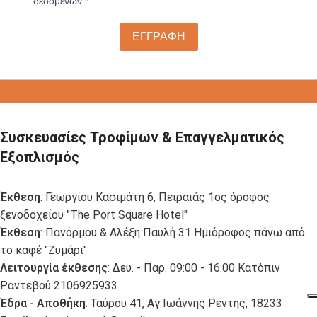
δεδομένων.
ΕΓΓΡΑΦΗ
Συσκευασίες Τροφίμων & Επαγγελματικός
Εξοπλισμός
Έκθεση
: Γεωργίου Κασιμάτη 6, Πειραιάς 1ος όροφος
ξενοδοχείου "The Port Square Hotel"
Έκθεση
: Πανόρμου & Αλέξη Παυλή 31 Ημιόροφος πάνω από
το καφέ "Ζυμάρι"
Λειτουργία έκθεσης
: Δευ. - Παρ. 09:00 - 16:00 Κατόπιν
Ραντεβού 2106925933
Έδρα - Αποθήκη
: Ταύρου 41, Αγ Ιωάννης Ρέντης, 18233