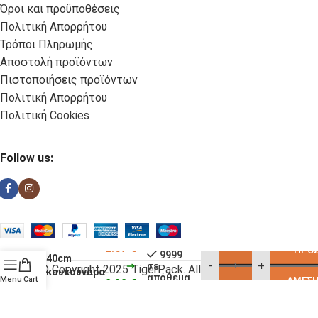
Όροι και προϋποθέσεις
Πολιτική Απορρήτου
Τρόποι Πληρωμής
Αποστολή προϊόντων
Πιστοποιήσεις προϊόντων
Πολιτική Απορρήτου
Πολιτική Cookies
Follow us:
ΛΑΒΙΔΑ
2.67
€
ΠΡΟΣ
9999
40cm
-
+
σε
© Copyright 2025 TigerPack. All rights reserved
κουκουναρα
απόθεμα
Menu
Cart
ΆΜΕΣΗ
2.32
€
inox /05222
Κατασκευή eShop Site as you GO: Falcon από Hellenic