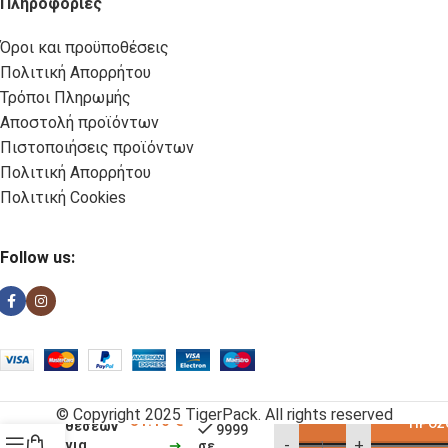
Πληροφορίες
Όροι και προϋποθέσεις
Πολιτική Απορρήτου
Τρόποι Πληρωμής
Αποστολή προϊόντων
Πιστοποιήσεις προϊόντων
Πολιτική Απορρήτου
Πολιτική Cookies
Follow us:
Βάση
πλαστική
PP 4
© Copyright 2025 TigerPack. All rights reserved
31.10
€
ΠΡΟΣ
θέσεων
9999
-
+
για
σε