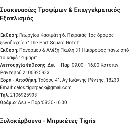
Συσκευασίες Τροφίμων & Επαγγελματικός
Εξοπλισμός
Έκθεση
: Γεωργίου Κασιμάτη 6, Πειραιάς 1ος όροφος
ξενοδοχείου "The Port Square Hotel"
Έκθεση
: Πανόρμου & Αλέξη Παυλή 31 Ημιόροφος πάνω από
το καφέ "Ζυμάρι"
Λειτουργία έκθεσης
: Δευ. - Παρ. 09:00 - 16:00 Κατόπιν
Ραντεβού 2106925933
Έδρα - Αποθήκη
: Ταύρου 41, Αγ Ιωάννης Ρέντης, 18233
Email
:
sales.tigerpack@gmail.com
Τηλ
: 2106925933
Ωράριο
: Δευ. - Παρ.:08:30-16:30
Ξυλοκάρβουνα - Μπρικέτες Tigris