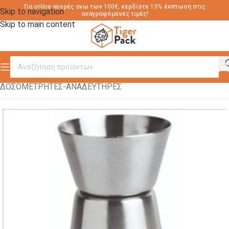
Για online αγορές ανω των 100€, κερδίστε 13% έκπτωση στις
Skip to navigation
αναγραφόμενες τιμές!
Skip to main content
Αρχική σελίδα
/
ΕΙΔΗ ΚΑΦΕ ΜΠΑΡ
/
ΔΟΣΟΜΕΤΡΗΤΕΣ-ΑΝΑΔΕΥΤΗΡΕΣ