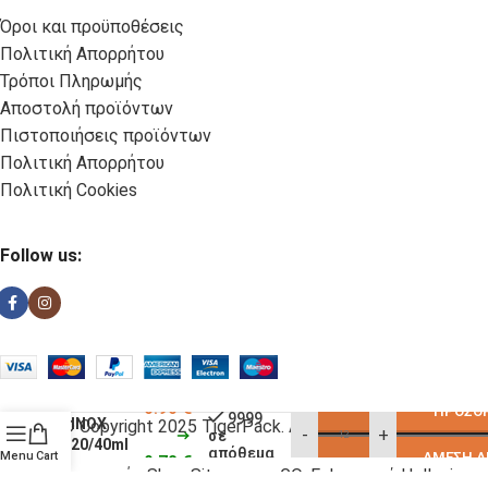
Όροι και προϋποθέσεις
Πολιτική Απορρήτου
Τρόποι Πληρωμής
Αποστολή προϊόντων
Πιστοποιήσεις προϊόντων
Πολιτική Απορρήτου
Πολιτική Cookies
Follow us:
ΜΕΖΟΥΡΑ
0.90
€
ΠΡΟΣΘΉ
9999
ΙΝΟΧ
© Copyright 2025 TigerPack. All rights reserved
-
+
σε
20/40ml
απόθεμα
Menu
Cart
ΆΜΕΣΗ Α
0.78
€
IND 53406
Κατασκευή eShop Site as you GO: Falcon από Hellenic