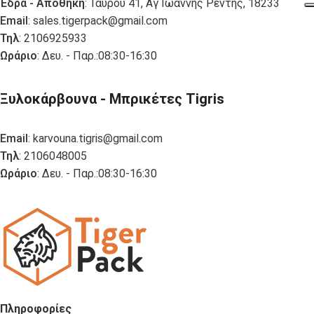
Έδρα - Αποθήκη
: Ταύρου 41, Αγ Ιωάννης Ρέντης, 18233
Email
:
sales.tigerpack@gmail.com
Τηλ
: 2106925933
Ωράριο
: Δευ. - Παρ.:08:30-16:30
Ξυλοκάρβουνα - Μπρικέτες Tigris
Email
:
karvouna.tigris@gmail.com
Τηλ
: 2106048005
Ωράριο
: Δευ. - Παρ.:08:30-16:30
Πληροφορίες