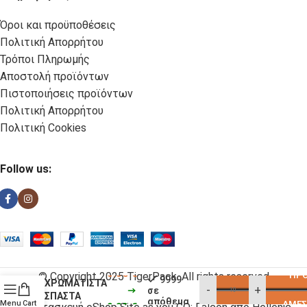
Όροι και προϋποθέσεις
Πολιτική Απορρήτου
Τρόποι Πληρωμής
Αποστολή προϊόντων
Πιστοποιήσεις προϊόντων
Πολιτική Απορρήτου
Πολιτική Cookies
Follow us:
ΧΑΡΤΙΝΑ
ΚΑΛΑΜΑΚΙΑ
0.35
€
ΠΡΟ
© Copyright 2025 TigerPack. All rights reserved
9999
ΧΡΩΜΑΤΙΣΤΑ
-
+
σε
ΣΠΑΣΤΑ
απόθεμα
Menu
Cart
ΆΜΕΣ