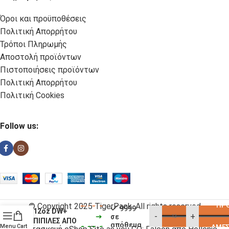
Όροι και προϋποθέσεις
Πολιτική Απορρήτου
Τρόποι Πληρωμής
Αποστολή προϊόντων
Πιστοποιήσεις προϊόντων
Πολιτική Απορρήτου
Πολιτική Cookies
Follow us:
ΧΑΡΤΙΝΑ
WATERBASED
ΠΟΤΗΡΙΑ
2.73
€
ΠΡΟ
© Copyright 2025 TigerPack. All rights reserved
9999
12oz DW+
-
+
σε
ΠΙΠΙΛΕΣ ΑΠΟ
απόθεμα
Menu
Cart
ΆΜΕΣ