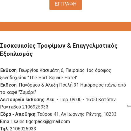
ΕΓΓΡΑΦΗ
Συσκευασίες Τροφίμων & Επαγγελματικός
Εξοπλισμός
Έκθεση
: Γεωργίου Κασιμάτη 6, Πειραιάς 1ος όροφος
ξενοδοχείου "The Port Square Hotel"
Έκθεση
: Πανόρμου & Αλέξη Παυλή 31 Ημιόροφος πάνω από
το καφέ "Ζυμάρι"
Λειτουργία έκθεσης
: Δευ. - Παρ. 09:00 - 16:00 Κατόπιν
Ραντεβού 2106925933
Έδρα - Αποθήκη
: Ταύρου 41, Αγ Ιωάννης Ρέντης, 18233
Email
:
sales.tigerpack@gmail.com
Τηλ
: 2106925933