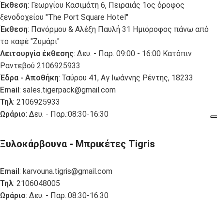
Έκθεση
: Γεωργίου Κασιμάτη 6, Πειραιάς 1ος όροφος
ξενοδοχείου "The Port Square Hotel"
Έκθεση
: Πανόρμου & Αλέξη Παυλή 31 Ημιόροφος πάνω από
το καφέ "Ζυμάρι"
Λειτουργία έκθεσης
: Δευ. - Παρ. 09:00 - 16:00 Κατόπιν
Ραντεβού 2106925933
Έδρα - Αποθήκη
: Ταύρου 41, Αγ Ιωάννης Ρέντης, 18233
Email
:
sales.tigerpack@gmail.com
Τηλ
: 2106925933
Ωράριο
: Δευ. - Παρ.:08:30-16:30
Ξυλοκάρβουνα - Μπρικέτες Tigris
Email
:
karvouna.tigris@gmail.com
Τηλ
: 2106048005
Ωράριο
: Δευ. - Παρ.:08:30-16:30