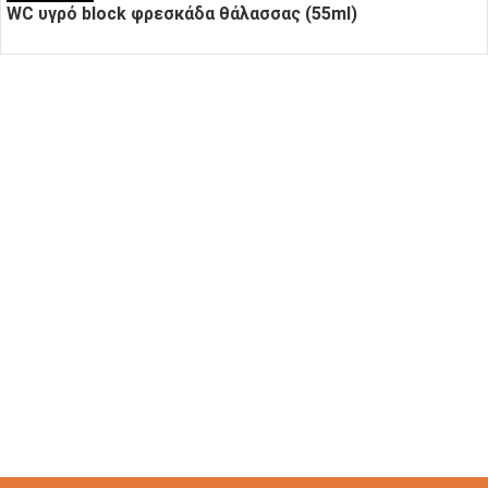
WC υγρό block φρεσκάδα θάλασσας (55ml)