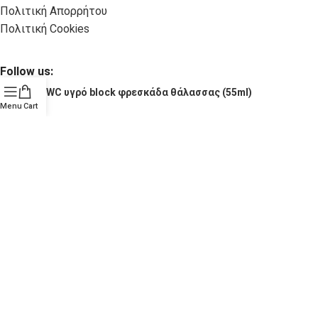
Πολιτική Απορρήτου
Πολιτική Cookies
Follow us:
WC υγρό block φρεσκάδα θάλασσας (55ml)
Menu
Cart
© Copyright 2025 TigerPack. All rights reserved
Κατασκευή eShop Site as you GO: Falcon από Hellenic
Technologies
Επιλογές απορρήτου
Ειδοποίηση κατά τη συλλογή