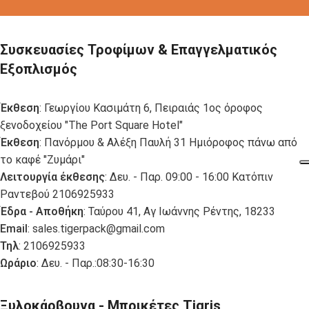
Συσκευασίες Τροφίμων & Επαγγελματικός
Εξοπλισμός
Έκθεση
: Γεωργίου Κασιμάτη 6, Πειραιάς 1ος όροφος
ξενοδοχείου "The Port Square Hotel"
Έκθεση
: Πανόρμου & Αλέξη Παυλή 31 Ημιόροφος πάνω από
το καφέ "Ζυμάρι"
Λειτουργία έκθεσης
: Δευ. - Παρ. 09:00 - 16:00 Κατόπιν
Ραντεβού 2106925933
Έδρα - Αποθήκη
: Ταύρου 41, Αγ Ιωάννης Ρέντης, 18233
Email
:
sales.tigerpack@gmail.com
Τηλ
: 2106925933
Ωράριο
: Δευ. - Παρ.:08:30-16:30
Ξυλοκάρβουνα - Μπρικέτες Tigris