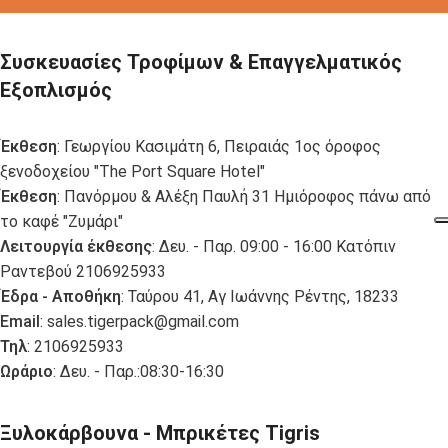
Συσκευασίες Τροφίμων & Επαγγελματικός
Εξοπλισμός
Έκθεση
: Γεωργίου Κασιμάτη 6, Πειραιάς 1ος όροφος
ξενοδοχείου "The Port Square Hotel"
Έκθεση
: Πανόρμου & Αλέξη Παυλή 31 Ημιόροφος πάνω από
το καφέ "Ζυμάρι"
Λειτουργία έκθεσης
: Δευ. - Παρ. 09:00 - 16:00 Κατόπιν
Ραντεβού 2106925933
Έδρα - Αποθήκη
: Ταύρου 41, Αγ Ιωάννης Ρέντης, 18233
Email
:
sales.tigerpack@gmail.com
Τηλ
: 2106925933
Ωράριο
: Δευ. - Παρ.:08:30-16:30
Ξυλοκάρβουνα - Μπρικέτες Tigris