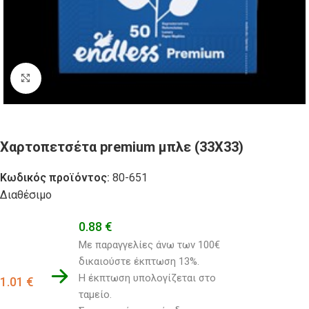
Click to enlarge
Χαρτοπετσέτα premium μπλε (33X33)
Κωδικός προϊόντος:
80-651
Διαθέσιμο
0.88
€
Με παραγγελίες άνω των 100€ 
δικαιούστε έκπτωση 13%.
Η έκπτωση υπολογίζεται στο 
1.01
€
ταμείο. 