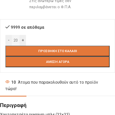
Στις ανωτέρω τιμές δεν 
περιλαμβάνεται ο Φ.Π.Α.
9999 σε απόθεμα
-
+
ΠΡΟΣΘΉΚΗ ΣΤΟ ΚΑΛΆΘΙ
ΆΜΕΣΗ ΑΓΟΡΆ
10
Άτομα που παρακολουθούν αυτό το προϊόν
τώρα!
Περιγραφή
Χαρτοπετσέτα premium μπλε (33×33)