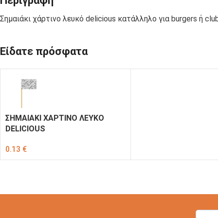
Περιγραφή
ΣΑΚΟΥΛΑΚΙΑ
C-PET-ECO
ΠΟΛΥΠΡΟΠΥΛΕΝΙΟΥ
Σημαιάκι χάρτινο λευκό delicious κατάλληλο για burgers ή clu
Είδατε πρόσφατα
ΚΟΥΤΙΑ
ΚΟΥΤΙΑ
ΦΑΓΗΤΟΥ
ΨΗΤΟΠΩΛΕΙΟΥ
ΧΑΡΤΙΝΑ KRAFT
ΣΚΕΥΗ ΓΙΑ
ΣΚΕΥΗ ΑΠΟ
ΣΗΜΑΙΑΚΙ ΧΑΡΤΙΝΟ ΛΕΥΚΟ
ΣΟΥΣΙ
ΦΥΛΛΑ ΦΟΙΝΙΚΑ
DELICIOUS
0.13
€
ΣΩΣΑΚΙΑ-
ΧΑΡΤΙΑ
ΝΤΙΠΑΚΙΑ
ΤΥΛΙΓΜΑΤΟΣ