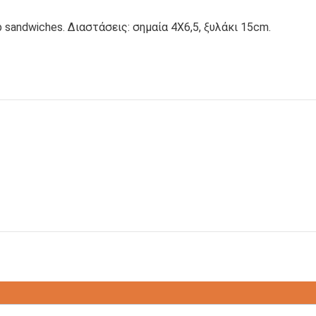
Φ
TRI-POTS
DELI-POTS
b sandwiches. Διαστάσεις: σημαία 4Χ6,5, ξυλάκι 15cm.
ΜΠΟΛ ΦΑΓΗΤΟΥ
ΜΠΟΛ ΣΟΥΠΑΣ
ΣΚΕΥΗ
ΠΑΙΔΙΚΗ ΣΕΙΡΑ
ΑΛΟΥΜΙΝΙΟΥ
ΑΝΑΛΩΣΙΜΩΝ
ΣΑΚΟΥΛΑΚΙΑ ΜΕ
ΣΑΚΟΥΛΑΚΙΑ
ΕΠΕΝΔΥΣΗ
ΧΑΡΤΙΝΑ
ΑΛΟΥΜΙΝΙΟΥ