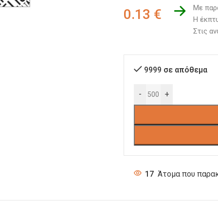
Με παρ
0.13
€
Η έκπτω
Στις αν
9999 σε απόθεμα
-
+
17
Άτομα που παρακ