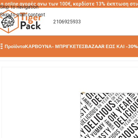
ια online αγορές ανω των 100€, κερδίστε 13% έκπτωση στι
Skip to navigation
Skip to main content
2106925933
Προϊόντα
ΚΑΡΒΟΥΝΑ- ΜΠΡΙΓΚΕΤΕΣ
BAZAAR ΕΩΣ ΚΑΙ -30%
Αρχική σελίδα
/
ΞΥΛΑΚΙΑ- ΟΔΟΝΤΟΓΛΥΦΙΔΕΣ
/
ΣΗΜΑΙΑΚΙ ΧΑΡΤ