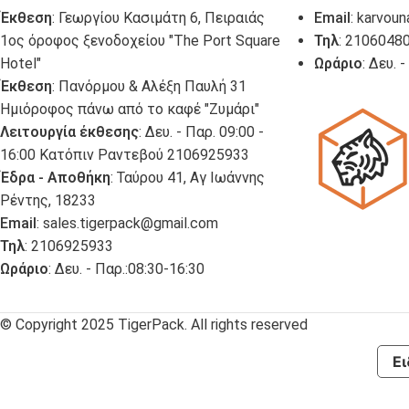
Έκθεση
: Γεωργίου Κασιμάτη 6, Πειραιάς
Email
:
karvoun
1ος όροφος ξενοδοχείου "The Port Square
Τηλ
: 2106048
Hotel"
Ωράριο
: Δευ. 
Έκθεση
: Πανόρμου & Αλέξη Παυλή 31
Ημιόροφος πάνω από το καφέ "Ζυμάρι"
Λειτουργία έκθεσης
: Δευ. - Παρ. 09:00 -
16:00 Κατόπιν Ραντεβού 2106925933
Έδρα - Αποθήκη
: Ταύρου 41, Αγ Ιωάννης
Ρέντης, 18233
Email
:
sales.tigerpack@gmail.com
Τηλ
: 2106925933
Ωράριο
: Δευ. - Παρ.:08:30-16:30
© Copyright 2025 TigerPack. All rights reserved
Ει