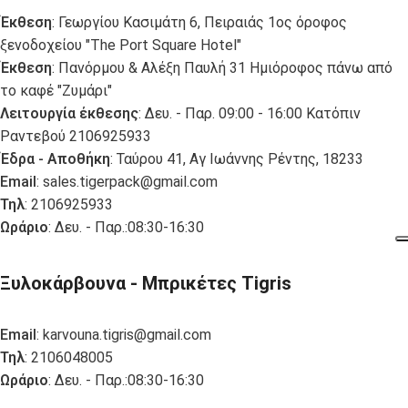
Έκθεση
: Γεωργίου Κασιμάτη 6, Πειραιάς 1ος όροφος
ξενοδοχείου "The Port Square Hotel"
Έκθεση
: Πανόρμου & Αλέξη Παυλή 31 Ημιόροφος πάνω από
το καφέ "Ζυμάρι"
Λειτουργία έκθεσης
: Δευ. - Παρ. 09:00 - 16:00 Κατόπιν
Ραντεβού 2106925933
Έδρα - Αποθήκη
: Ταύρου 41, Αγ Ιωάννης Ρέντης, 18233
Email
:
sales.tigerpack@gmail.com
Τηλ
: 2106925933
Ωράριο
: Δευ. - Παρ.:08:30-16:30
Ξυλοκάρβουνα - Μπρικέτες Tigris
Email
:
karvouna.tigris@gmail.com
Τηλ
: 2106048005
Ωράριο
: Δευ. - Παρ.:08:30-16:30