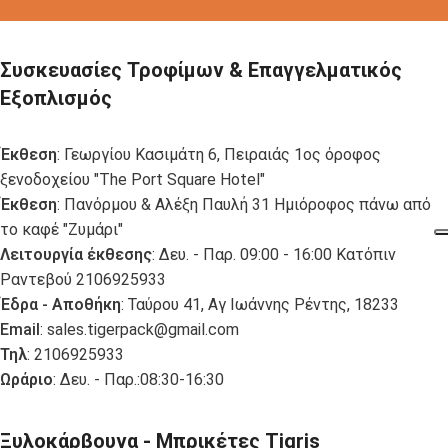
Συσκευασίες Τροφίμων & Επαγγελματικός
Εξοπλισμός
Έκθεση
: Γεωργίου Κασιμάτη 6, Πειραιάς 1ος όροφος
ξενοδοχείου "The Port Square Hotel"
Έκθεση
: Πανόρμου & Αλέξη Παυλή 31 Ημιόροφος πάνω από
το καφέ "Ζυμάρι"
Λειτουργία έκθεσης
: Δευ. - Παρ. 09:00 - 16:00 Κατόπιν
Ραντεβού 2106925933
Έδρα - Αποθήκη
: Ταύρου 41, Αγ Ιωάννης Ρέντης, 18233
Email
:
sales.tigerpack@gmail.com
Τηλ
: 2106925933
Ωράριο
: Δευ. - Παρ.:08:30-16:30
Ξυλοκάρβουνα - Μπρικέτες Tigris