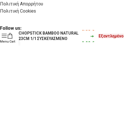
Πολιτική Απορρήτου
Πολιτική Cookies
Follow us:
0.03
€
CHOPSTICK BAMBOO NATURAL
Εξαντλημένο
23CM 1/1 ΣΥΣΚΕΥΑΣΜΕΝΟ
Menu
Cart
0.03
€
© Copyright 2025 TigerPack. All rights reserved
Κατασκευή eShop Site as you GO: Falcon από Hellenic
Technologies
Επιλογές απορρήτου
Ειδοποίηση κατά τη συλλογή