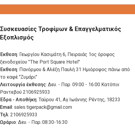
Συσκευασίες Τροφίμων & Επαγγελματικός
Εξοπλισμός
Έκθεση
: Γεωργίου Κασιμάτη 6, Πειραιάς 1ος όροφος
ξενοδοχείου "The Port Square Hotel"
Έκθεση
: Πανόρμου & Αλέξη Παυλή 31 Ημιόροφος πάνω από
το καφέ "Ζυμάρι"
Λειτουργία έκθεσης
: Δευ. - Παρ. 09:00 - 16:00 Κατόπιν
Ραντεβού 2106925933
Έδρα - Αποθήκη
: Ταύρου 41, Αγ Ιωάννης Ρέντης, 18233
Email
:
sales.tigerpack@gmail.com
Τηλ
: 2106925933
Ωράριο
: Δευ. - Παρ.:08:30-16:30