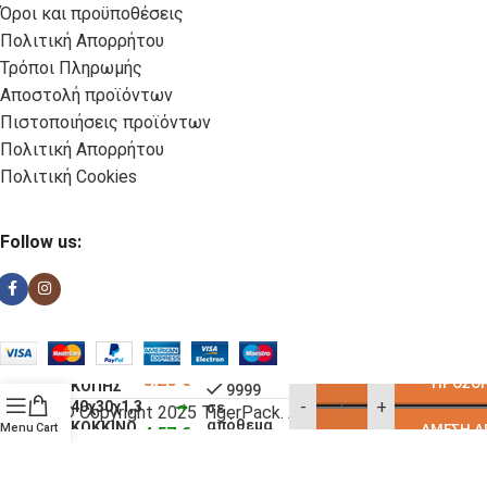
Όροι και προϋποθέσεις
Πολιτική Απορρήτου
Τρόποι Πληρωμής
Αποστολή προϊόντων
Πιστοποιήσεις προϊόντων
Πολιτική Απορρήτου
Πολιτική Cookies
Follow us:
ΠΛΑΚΑ
5.25
€
ΠΡΟΣΘΉ
ΚΟΠΗΣ
9999
-
+
40χ30χ1,3
σε
© Copyright 2025 TigerPack. All rights reserved
απόθεμα
ΚΟΚΚΙΝΟ
Menu
Cart
ΆΜΕΣΗ Α
4.57
€
509-02
Κατασκευή eShop Site as you GO: Falcon από Hellenic