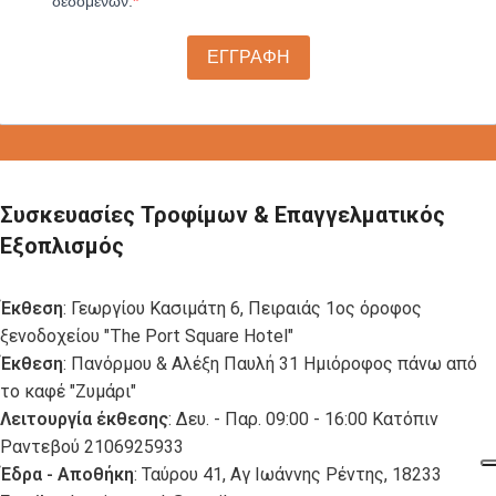
δεδομένων.
ΕΓΓΡΑΦΗ
Συσκευασίες Τροφίμων & Επαγγελματικός
Εξοπλισμός
Έκθεση
: Γεωργίου Κασιμάτη 6, Πειραιάς 1ος όροφος
ξενοδοχείου "The Port Square Hotel"
Έκθεση
: Πανόρμου & Αλέξη Παυλή 31 Ημιόροφος πάνω από
το καφέ "Ζυμάρι"
Λειτουργία έκθεσης
: Δευ. - Παρ. 09:00 - 16:00 Κατόπιν
Ραντεβού 2106925933
Έδρα - Αποθήκη
: Ταύρου 41, Αγ Ιωάννης Ρέντης, 18233