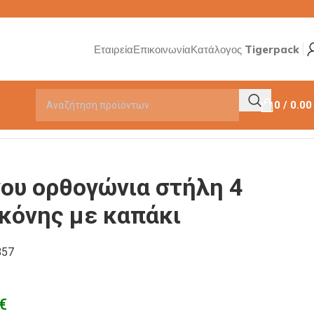
Εταιρεία
Επικοινωνία
Κατάλογος Tigerpack
0
/
0.0
ου ορθογώνια στήλη 4
κόνης με καπάκι
857
€