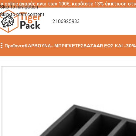
ια online αγορές ανω των 100€, κερδίστε 13% έκπτωση στι
Skip to navigation
Skip to main content
2106925933
Προϊόντα
ΚΑΡΒΟΥΝΑ- ΜΠΡΙΓΚΕΤΕΣ
BAZAAR ΕΩΣ ΚΑΙ -30%
Αρχική σελίδα
/
ΣΚΕΥΗ ΠΑΓΟΥ- ΒΑΣΕΙΣ ΣΑΜΠΑΝΙΑΣ
/
Καλούπι 