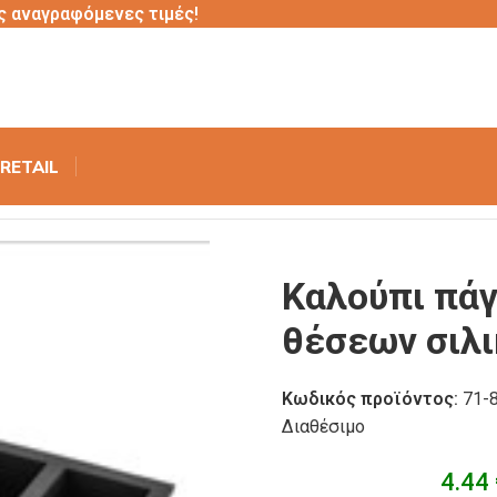
ς αναγραφόμενες τιμές!
RETAIL
πάγου ορθογώνια στήλη 4 θέσεων σιλικόνης με καπάκι
Καλούπι πάγ
θέσεων σιλι
Κωδικός προϊόντος:
71-
Διαθέσιμο
4.44