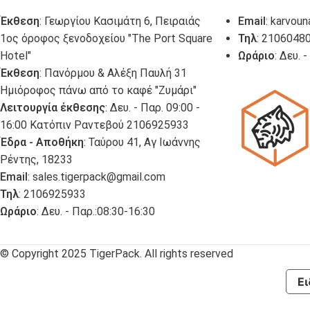
Έκθεση
: Γεωργίου Κασιμάτη 6, Πειραιάς
Email
:
karvoun
1ος όροφος ξενοδοχείου "The Port Square
Τηλ
: 2106048
Hotel"
Ωράριο
: Δευ. 
Έκθεση
: Πανόρμου & Αλέξη Παυλή 31
Ημιόροφος πάνω από το καφέ "Ζυμάρι"
Λειτουργία έκθεσης
: Δευ. - Παρ. 09:00 -
16:00 Κατόπιν Ραντεβού 2106925933
Έδρα - Αποθήκη
: Ταύρου 41, Αγ Ιωάννης
Ρέντης, 18233
Email
:
sales.tigerpack@gmail.com
Τηλ
: 2106925933
Ωράριο
: Δευ. - Παρ.:08:30-16:30
© Copyright 2025 TigerPack. All rights reserved
Ει