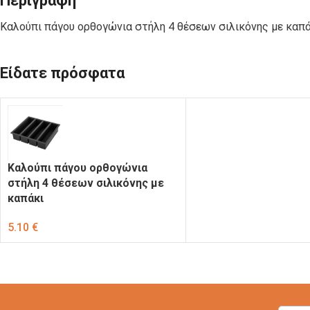
Περιγραφή
ΣΑΚΟΥΛΑΚΙΑ
C-PET-ECO
ΠΟΛΥΠΡΟΠΥΛΕΝΙΟΥ
Καλούπι πάγου ορθογώνια στήλη 4 θέσεων σιλικόνης με καπά
Είδατε πρόσφατα
ΚΟΥΤΙΑ
ΚΟΥΤΙΑ
ΦΑΓΗΤΟΥ
ΨΗΤΟΠΩΛΕΙΟΥ
ΧΑΡΤΙΝΑ KRAFT
ΣΚΕΥΗ ΓΙΑ
ΣΚΕΥΗ ΑΠΟ
Καλούπι πάγου ορθογώνια
ΣΟΥΣΙ
ΦΥΛΛΑ ΦΟΙΝΙΚΑ
στήλη 4 θέσεων σιλικόνης με
καπάκι
5.10
€
ΣΩΣΑΚΙΑ-
ΧΑΡΤΙΑ
ΝΤΙΠΑΚΙΑ
ΤΥΛΙΓΜΑΤΟΣ