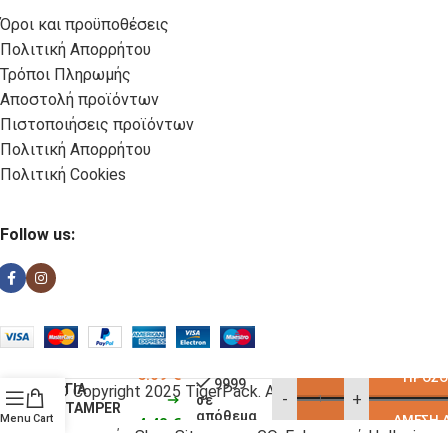
Όροι και προϋποθέσεις
Πολιτική Απορρήτου
Τρόποι Πληρωμής
Αποστολή προϊόντων
Πιστοποιήσεις προϊόντων
Πολιτική Απορρήτου
Πολιτική Cookies
Follow us:
ΒΑΣΗ
ΣΙΛΙΚΟΝΗΣ
5.09
€
ΠΡΟΣΘ
9999
ΓΙΑ
© Copyright 2025 TigerPack. All rights reserved
-
+
σε
TAMPER
απόθεμα
Menu
Cart
ΆΜΕΣΗ 
4.43
€
10X4,5cm
Κατασκευή eShop Site as you GO: Falcon από Hellenic
245956