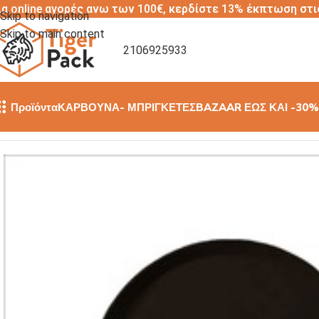
ια online αγορές ανω των 100€, κερδίστε 13% έκπτωση στι
Skip to navigation
Skip to main content
2106925933
Προϊόντα
ΚΑΡΒΟΥΝΑ- ΜΠΡΙΓΚΕΤΕΣ
BAZAAR ΕΩΣ ΚΑΙ -30%
Αρχική σελίδα
/
ΕΙΔΗ ΚΑΦΕ ΜΠΑΡ
/
ΔΙΣΚΟΙ
/
Αντιολισθητικός δ