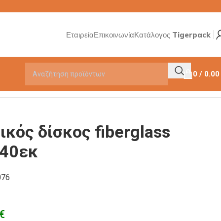
Εταιρεία
Επικοινωνία
Κατάλογος Tigerpack
0
/
0.0
ικός δίσκος fiberglass
 40εκ
076
€