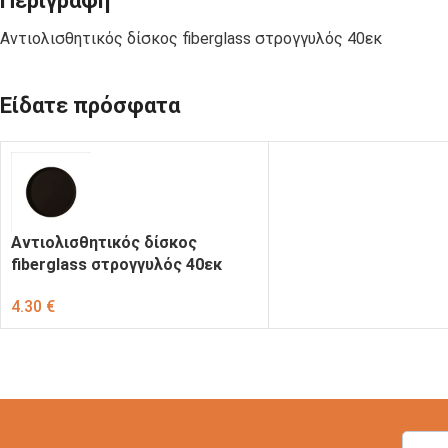
Περιγραφή
ΣΑΚΟΥΛΑΚΙΑ
C-PET-ECO
ΠΟΛΥΠΡΟΠΥΛΕΝΙΟΥ
Αντιολισθητικός δίσκος fiberglass στρογγυλός 40εκ
Είδατε πρόσφατα
ΚΟΥΤΙΑ
ΚΟΥΤΙΑ
ΦΑΓΗΤΟΥ
ΨΗΤΟΠΩΛΕΙΟΥ
ΧΑΡΤΙΝΑ KRAFT
ΣΚΕΥΗ ΓΙΑ
ΣΚΕΥΗ ΑΠΟ
Αντιολισθητικός δίσκος
ΣΟΥΣΙ
ΦΥΛΛΑ ΦΟΙΝΙΚΑ
fiberglass στρογγυλός 40εκ
4.30
€
ΣΩΣΑΚΙΑ-
ΧΑΡΤΙΑ
ΝΤΙΠΑΚΙΑ
ΤΥΛΙΓΜΑΤΟΣ