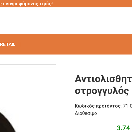
ς αναγραφόμενες τιμές!
RETAIL
ίσκος fiberglass στρογγυλός 40εκ
Αντιολισθητ
στρογγυλός
Κωδικός προϊόντος:
71-
Διαθέσιμο
3.74