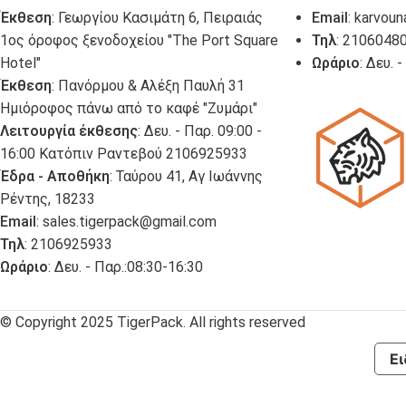
Έκθεση
: Γεωργίου Κασιμάτη 6, Πειραιάς
Email
:
karvoun
1ος όροφος ξενοδοχείου "The Port Square
Τηλ
: 2106048
Hotel"
Ωράριο
: Δευ. 
Έκθεση
: Πανόρμου & Αλέξη Παυλή 31
Ημιόροφος πάνω από το καφέ "Ζυμάρι"
Λειτουργία έκθεσης
: Δευ. - Παρ. 09:00 -
16:00 Κατόπιν Ραντεβού 2106925933
Έδρα - Αποθήκη
: Ταύρου 41, Αγ Ιωάννης
Ρέντης, 18233
Email
:
sales.tigerpack@gmail.com
Τηλ
: 2106925933
Ωράριο
: Δευ. - Παρ.:08:30-16:30
© Copyright 2025 TigerPack. All rights reserved
Ει