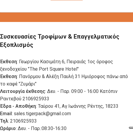
Συσκευασίες Τροφίμων & Επαγγελματικός
Εξοπλισμός
Έκθεση
: Γεωργίου Κασιμάτη 6, Πειραιάς 1ος όροφος
ξενοδοχείου "The Port Square Hotel"
Έκθεση
: Πανόρμου & Αλέξη Παυλή 31 Ημιόροφος πάνω από
το καφέ "Ζυμάρι"
Λειτουργία έκθεσης
: Δευ. - Παρ. 09:00 - 16:00 Κατόπιν
Ραντεβού 2106925933
Έδρα - Αποθήκη
: Ταύρου 41, Αγ Ιωάννης Ρέντης, 18233
Email
:
sales.tigerpack@gmail.com
Τηλ
: 2106925933
Ωράριο
: Δευ. - Παρ.:08:30-16:30