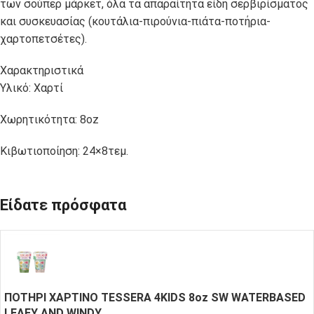
των σούπερ μάρκετ, όλα τα απαραίτητα είδη σερβιρίσματος
και συσκευασίας (κουτάλια-πιρούνια-πιάτα-ποτήρια-
χαρτοπετσέτες).
Χαρακτηριστικά
Υλικό: Χαρτί
Χωρητικότητα: 8oz
Κιβωτιοποίηση: 24×8τεμ.
Είδατε πρόσφατα
ΠΟΤΗΡΙ ΧΑΡΤΙΝΟ TESSERA 4KIDS 8oz SW WATERBASED
LEAFY AND WINDY