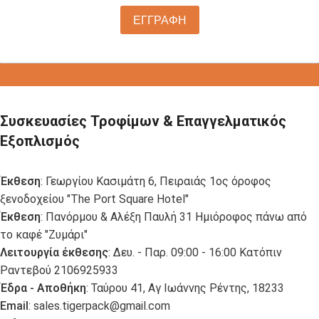
ΕΓΓΡΑΦΗ
Συσκευασίες Τροφίμων & Επαγγελματικός
Εξοπλισμός
Έκθεση
: Γεωργίου Κασιμάτη 6, Πειραιάς 1ος όροφος
ξενοδοχείου "The Port Square Hotel"
Έκθεση
: Πανόρμου & Αλέξη Παυλή 31 Ημιόροφος πάνω από
το καφέ "Ζυμάρι"
Λειτουργία έκθεσης
: Δευ. - Παρ. 09:00 - 16:00 Κατόπιν
Ραντεβού 2106925933
Έδρα - Αποθήκη
: Ταύρου 41, Αγ Ιωάννης Ρέντης, 18233
Email
:
sales.tigerpack@gmail.com