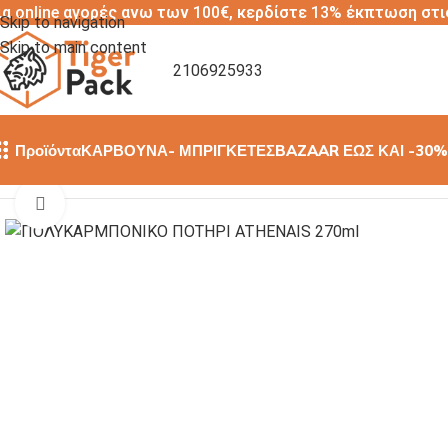
ια online αγορές ανω των 100€, κερδίστε 13% έκπτωση στι
Skip to navigation
Skip to main content
2106925933
Προϊόντα
ΚΑΡΒΟΥΝΑ- ΜΠΡΙΓΚΕΤΕΣ
BAZAAR ΕΩΣ ΚΑΙ -30%
Αρχική σελίδα
/
ΠΟΛΥΚΑΡΜΠΟΝΙΚΑ ΠΟΤΗΡΙΑ
/
ΠΟΛΥΚΑΡΜΠΟΝ
Click to enlarge