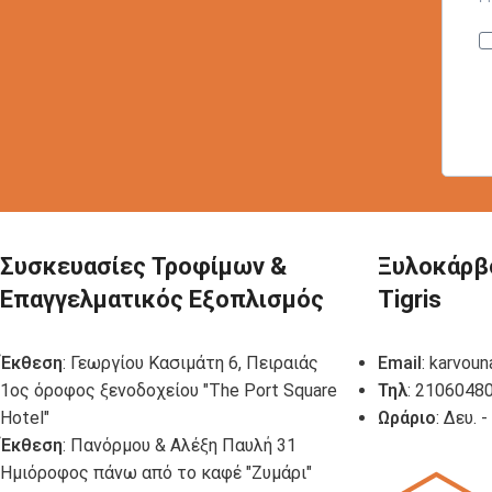
Συσκευασίες Τροφίμων &
Ξυλοκάρβ
Επαγγελματικός Εξοπλισμός
Tigris
Έκθεση
: Γεωργίου Κασιμάτη 6, Πειραιάς
Email
:
karvoun
1ος όροφος ξενοδοχείου "The Port Square
Τηλ
: 2106048
Hotel"
Ωράριο
: Δευ. 
Έκθεση
: Πανόρμου & Αλέξη Παυλή 31
Ημιόροφος πάνω από το καφέ "Ζυμάρι"