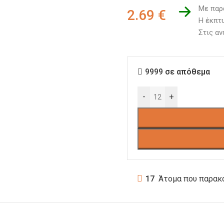
Με παρ
2.69
€
Η έκπτω
Στις αν
9999 σε απόθεμα
-
+
17
Άτομα που παρακ