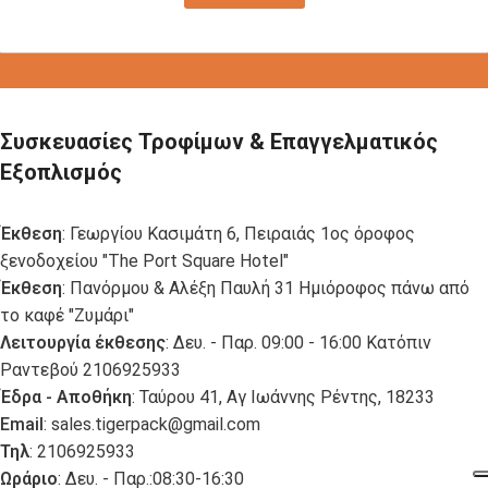
Συσκευασίες Τροφίμων & Επαγγελματικός
Εξοπλισμός
Έκθεση
: Γεωργίου Κασιμάτη 6, Πειραιάς 1ος όροφος
ξενοδοχείου "The Port Square Hotel"
Έκθεση
: Πανόρμου & Αλέξη Παυλή 31 Ημιόροφος πάνω από
το καφέ "Ζυμάρι"
Λειτουργία έκθεσης
: Δευ. - Παρ. 09:00 - 16:00 Κατόπιν
Ραντεβού 2106925933
Έδρα - Αποθήκη
: Ταύρου 41, Αγ Ιωάννης Ρέντης, 18233
Email
:
sales.tigerpack@gmail.com
Τηλ
: 2106925933
Ωράριο
: Δευ. - Παρ.:08:30-16:30