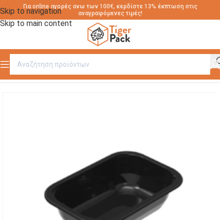
Για online αγορές ανω των 100€, κερδίστε 13% έκπτωση στις
Skip to navigation
αναγραφόμενες τιμές!
Skip to main content
Αρχική σελίδα
/
C-PET-ECO