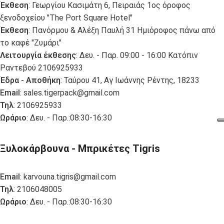
Έκθεση
: Γεωργίου Κασιμάτη 6, Πειραιάς 1ος όροφος
ξενοδοχείου "The Port Square Hotel"
Έκθεση
: Πανόρμου & Αλέξη Παυλή 31 Ημιόροφος πάνω από
το καφέ "Ζυμάρι"
Λειτουργία έκθεσης
: Δευ. - Παρ. 09:00 - 16:00 Κατόπιν
Ραντεβού 2106925933
Έδρα - Αποθήκη
: Ταύρου 41, Αγ Ιωάννης Ρέντης, 18233
Email
:
sales.tigerpack@gmail.com
Τηλ
: 2106925933
Ωράριο
: Δευ. - Παρ.:08:30-16:30
Ξυλοκάρβουνα - Μπρικέτες Tigris
Email
:
karvouna.tigris@gmail.com
Τηλ
: 2106048005
Ωράριο
: Δευ. - Παρ.:08:30-16:30