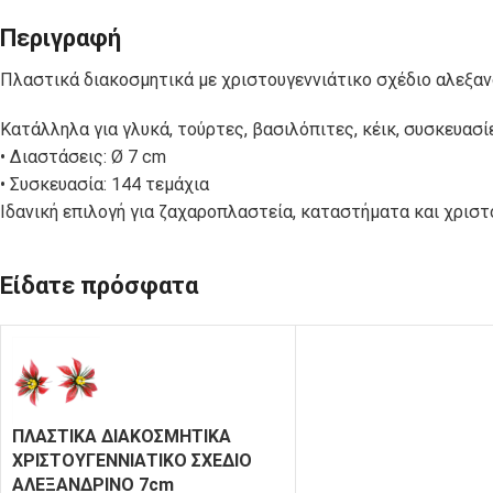
ΣΑΚΟΥΛΑΚΙΑ
C-PET-ECO
Περιγραφή
ΠΟΛΥΠΡΟΠΥΛΕΝΙΟΥ
Πλαστικά διακοσμητικά με χριστουγεννιάτικο σχέδιο αλεξανδ
ΚΟΥΤΙΑ
Κατάλληλα για γλυκά, τούρτες, βασιλόπιτες, κέικ, συσκευασ
ΚΟΥΤΙΑ
ΦΑΓΗΤΟΥ
ΨΗΤΟΠΩΛΕΙΟΥ
• Διαστάσεις: Ø 7 cm
ΧΑΡΤΙΝΑ KRAFT
• Συσκευασία: 144 τεμάχια
Ιδανική επιλογή για ζαχαροπλαστεία, καταστήματα και χριστ
ΣΚΕΥΗ ΓΙΑ
ΣΚΕΥΗ ΑΠΟ
ΣΟΥΣΙ
ΦΥΛΛΑ ΦΟΙΝΙΚΑ
Είδατε πρόσφατα
ΣΩΣΑΚΙΑ-
ΧΑΡΤΙΑ
ΝΤΙΠΑΚΙΑ
ΤΥΛΙΓΜΑΤΟΣ
ΠΛΑΣΤΙΚΑ ΔΙΑΚΟΣΜΗΤΙΚΑ
ΧΡΙΣΤΟΥΓΕΝΝΙΑΤΙΚΟ ΣΧΕΔΙΟ
ΑΛΕΞΑΝΔΡΙΝΟ 7cm