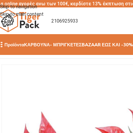
ια online αγορές ανω των 100€, κερδίστε 13% έκπτωση στι
Skip to navigation
Skip to main content
2106925933
Προϊόντα
ΚΑΡΒΟΥΝΑ- ΜΠΡΙΓΚΕΤΕΣ
BAZAAR ΕΩΣ ΚΑΙ -30%
Αρχική σελίδα
/
ΔΙΑΚΟΣΜΗΤΙΚΑ ΓΛΥΚΩΝ
/
ΠΛΑΣΤΙΚΑ ΔΙΑΚΟΣΜ