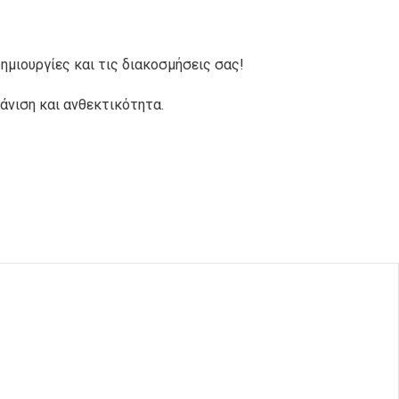
ΙΑΛΕΣ ΚΑΙ
ΣΚΕΥΗ PET
ΒΑΖΑΚΙΑ PET
ημιουργίες και τις διακοσμήσεις σας!
ΣΚΕΥΗ
άνιση και ανθεκτικότητα.
ΣΚΕΥΗ ΑΠΌ
MICROWAVE
ΖΑΧΑΡΟΚΑΛΑΜΟ
ΠΛΑΣΤΙΚΑ
ΤΣΑΝΤΕΣ
ΧΑΡΤΙΝΑ
ΧΑΡΤΙΝΕΣ ΚΑΙ
ΚΟΥΤΙΑ ΠΙΤΣΑΣ
ΝΑΥΛΟΝ
ΣΑΚΟΥΛΑΚΙΑ ΤΥΠΟΥ DOY-
CATERING
PACK