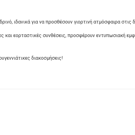
Φ
TRI-POTS
DELI-POTS
ρινό, ιδανικά για να προσθέσουν γιορτινή ατμόσφαιρα στις δ
ίες και εορταστικές συνθέσεις, προσφέρουν εντυπωσιακή εμφ
ΜΠΟΛ ΦΑΓΗΤΟΥ
ΜΠΟΛ ΣΟΥΠΑΣ
ουγεννιάτικες διακοσμήσεις!
ΣΚΕΥΗ
ΠΑΙΔΙΚΗ ΣΕΙΡΑ
ΑΛΟΥΜΙΝΙΟΥ
ΑΝΑΛΩΣΙΜΩΝ
ΣΑΚΟΥΛΑΚΙΑ ΜΕ
ΣΑΚΟΥΛΑΚΙΑ
ΕΠΕΝΔΥΣΗ
ΧΑΡΤΙΝΑ
ΑΛΟΥΜΙΝΙΟΥ