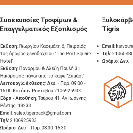
Συσκευασίες Τροφίμων &
Ξυλοκάρβ
Επαγγελματικός Εξοπλισμός
Tigris
Έκθεση
: Γεωργίου Κασιμάτη 6, Πειραιάς
Email
:
karvoun
1ος όροφος ξενοδοχείου "The Port Square
Τηλ
: 2106048
Hotel"
Ωράριο
: Δευ. 
Έκθεση
: Πανόρμου & Αλέξη Παυλή 31
Ημιόροφος πάνω από το καφέ "Ζυμάρι"
Λειτουργία έκθεσης
: Δευ. - Παρ. 09:00 -
16:00 Κατόπιν Ραντεβού 2106925933
Έδρα - Αποθήκη
: Ταύρου 41, Αγ Ιωάννης
Ρέντης, 18233
Email
:
sales.tigerpack@gmail.com
Τηλ
: 2106925933
Ωράριο
: Δευ. - Παρ.:08:30-16:30