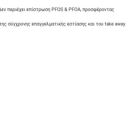
ΙΑΛΕΣ ΚΑΙ
ΣΚΕΥΗ PET
 Δεν περιέχει επίστρωση PFOS & PFOA, προσφέροντας
ΒΑΖΑΚΙΑ PET
της σύγχρονης επαγγελματικής εστίασης και του take away.
ΣΚΕΥΗ
ΣΚΕΥΗ ΑΠΌ
MICROWAVE
ΖΑΧΑΡΟΚΑΛΑΜΟ
ΠΛΑΣΤΙΚΑ
ΤΣΑΝΤΕΣ
ΧΑΡΤΙΝΑ
ΧΑΡΤΙΝΕΣ ΚΑΙ
ΚΟΥΤΙΑ ΠΙΤΣΑΣ
ΝΑΥΛΟΝ
ΣΑΚΟΥΛΑΚΙΑ ΤΥΠΟΥ DOY-
CATERING
PACK