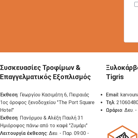
Συσκευασίες Τροφίμων &
Ξυλοκάρβ
Επαγγελματικός Εξοπλισμός
Tigris
Έκθεση
: Γεωργίου Κασιμάτη 6, Πειραιάς
Email
:
karvoun
1ος όροφος ξενοδοχείου "The Port Square
Τηλ
: 2106048
Hotel"
Ωράριο
: Δευ. 
Έκθεση
: Πανόρμου & Αλέξη Παυλή 31
Ημιόροφος πάνω από το καφέ "Ζυμάρι"
Λειτουργία έκθεσης
: Δευ. - Παρ. 09:00 -