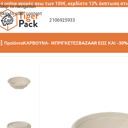
ια online αγορές ανω των 100€, κερδίστε 13% έκπτωση στι
Skip to navigation
Skip to main content
2106925933
Προϊόντα
ΚΑΡΒΟΥΝΑ- ΜΠΡΙΓΚΕΤΕΣ
BAZAAR ΕΩΣ ΚΑΙ -30%
Αρχική σελίδα
/
ΜΠΟΛ ΣΟΥΠΑΣ
/
ΜΠΟΛ ΣΟΥΠΑΣ ΑΠΌ ΖΑΧΑΡ