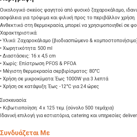
ΣΑΚΟΥΛΑΚΙΑ
C-PET-ECO
Οικολογικό σκεύος φαγητού από φυσικό ζαχαροκάλαμο, ιδαν
ΠΟΛΥΠΡΟΠΥΛΕΝΙΟΥ
ασφάλεια για τρόφιμα και φιλική προς το περιβάλλον χρήση.
Ανθεκτικό στη θερμοκρασία, μπορεί να χρησιμοποιηθεί σε φ
Χαρακτηριστικά:
ΚΟΥΤΙΑ
ΚΟΥΤΙΑ
ΦΑΓΗΤΟΥ
• Υλικό: Ζαχαροκάλαμο (βιοδιασπώμενο & κομποστοποιήσιμο
ΨΗΤΟΠΩΛΕΙΟΥ
ΧΑΡΤΙΝΑ KRAFT
• Χωρητικότητα: 500 ml
• Διαστάσεις: 16 x 4,5 cm
• Χωρίς: Επίστρωση PFOS & PFOA
ΣΚΕΥΗ ΓΙΑ
ΣΚΕΥΗ ΑΠΟ
• Μέγιστη θερμοκρασία σερβιρίσματος: 80°C
ΣΟΥΣΙ
ΦΥΛΛΑ ΦΟΙΝΙΚΑ
• Χρήση σε μικροκύματα: Έως 1000W για 3 λεπτά
• Χρήση σε κατάψυξη: Έως -12°C για 24 ώρες
Συσκευασία:
ΣΩΣΑΚΙΑ-
ΧΑΡΤΙΑ
• Κιβωτιοποίηση: 4 x 125 τεμ. (σύνολο 500 τεμάχια)
ΝΤΙΠΑΚΙΑ
ΤΥΛΙΓΜΑΤΟΣ
Ιδανική επιλογή για εστιατόρια, catering και υπηρεσίες deliv
Συνδυάζεται Με