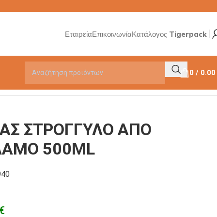
Εταιρεία
Επικοινωνία
Κατάλογος Tigerpack
0
/
0.0
 500ML
ΑΣ ΣΤΡΟΓΓΥΛΟ ΑΠΟ
ΛΑΜΟ 500ML
940
€