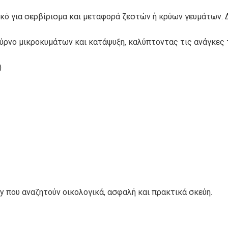
Φ
TRI-POTS
DELI-POTS
ικό για σερβίρισμα και μεταφορά ζεστών ή κρύων γευμάτων.
ούρνο μικροκυμάτων και κατάψυξη, καλύπτοντας τις ανάγκες 
ΜΠΟΛ ΦΑΓΗΤΟΥ
ΜΠΟΛ ΣΟΥΠΑΣ
)
ΣΚΕΥΗ
ΠΑΙΔΙΚΗ ΣΕΙΡΑ
ΑΛΟΥΜΙΝΙΟΥ
ΑΝΑΛΩΣΙΜΩΝ
ΣΑΚΟΥΛΑΚΙΑ ΜΕ
ΣΑΚΟΥΛΑΚΙΑ
ΕΠΕΝΔΥΣΗ
ΧΑΡΤΙΝΑ
ΑΛΟΥΜΙΝΙΟΥ
ery που αναζητούν οικολογικά, ασφαλή και πρακτικά σκεύη.