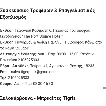
Συσκευασίες Τροφίμων & Επαγγελματικός
Εξοπλισμός
Έκθεση
: Γεωργίου Κασιμάτη 6, Πειραιάς 1ος όροφος
ξενοδοχείου "The Port Square Hotel"
Έκθεση
: Πανόρμου & Αλέξη Παυλή 31 Ημιόροφος πάνω από
το καφέ "Ζυμάρι"
Λειτουργία έκθεσης
: Δευ. - Παρ. 09:00 - 16:00 Κατόπιν
Ραντεβού 2106925933
Έδρα - Αποθήκη
: Ταύρου 41, Αγ Ιωάννης Ρέντης, 18233
Email
:
sales.tigerpack@gmail.com
Τηλ
: 2106925933
Ωράριο
: Δευ. - Παρ.:08:30-16:30
Ξυλοκάρβουνα - Μπρικέτες Tigris