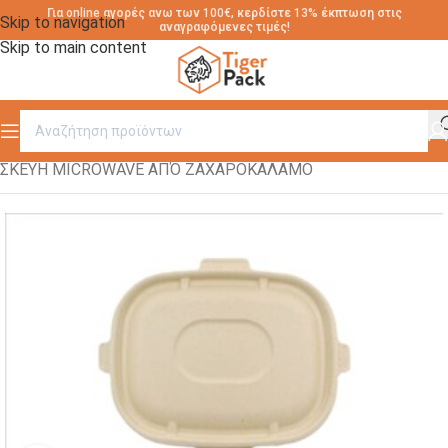
Για online αγορές ανω των 100€, κερδίστε 13% έκπτωση στις
Skip to navigation
αναγραφόμενες τιμές!
Skip to main content
Αρχική σελίδα
/
ΣΚΕΥΗ ΑΠΟ ΖΑΧΑΡΟΚΑΛΑΜΟ
/
ΣΚΕΥΗ MICROWAVE ΑΠΌ ΖΑΧΑΡΟΚΑΛΑΜΟ