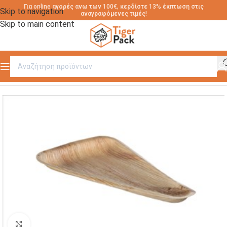
Για online αγορές ανω των 100€, κερδίστε 13% έκπτωση στις
Skip to navigation
αναγραφόμενες τιμές!
Skip to main content
Αρχική σελίδα
/
ΣΚΕΥΗ ΑΠΟ ΦΥΛΛΑ ΦΟΙΝΙΚΑ
Click to enlarge