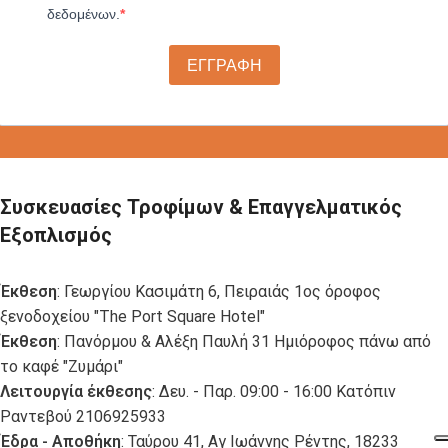
δεδομένων.
ΕΓΓΡΑΦΗ
Συσκευασίες Τροφίμων & Επαγγελματικός
Εξοπλισμός
Έκθεση
: Γεωργίου Κασιμάτη 6, Πειραιάς 1ος όροφος
ξενοδοχείου "The Port Square Hotel"
Έκθεση
: Πανόρμου & Αλέξη Παυλή 31 Ημιόροφος πάνω από
το καφέ "Ζυμάρι"
Λειτουργία έκθεσης
: Δευ. - Παρ. 09:00 - 16:00 Κατόπιν
Ραντεβού 2106925933
Έδρα - Αποθήκη
: Ταύρου 41, Αγ Ιωάννης Ρέντης, 18233