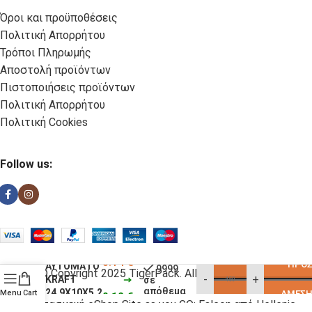
Όροι και προϋποθέσεις
Πολιτική Απορρήτου
Τρόποι Πληρωμής
Αποστολή προϊόντων
Πιστοποιήσεις προϊόντων
Πολιτική Απορρήτου
Πολιτική Cookies
Follow us:
ΚΟΥΤΙ
0.14
€
ΠΡΟΣ
ΑΥΤΟΜΑΤΟ
9999
© Copyright 2025 TigerPack. All rights reserved
-
+
KRAFT
σε
απόθεμα
24.9Χ10Χ5.2
Menu
Cart
ΆΜΕΣΗ
0.12
€
Κατασκευή eShop Site as you GO: Falcon από Hellenic
18X25 FSX