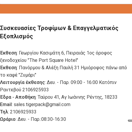
Συσκευασίες Τροφίμων & Επαγγελματικός
Εξοπλισμός
Έκθεση
: Γεωργίου Κασιμάτη 6, Πειραιάς 1ος όροφος
ξενοδοχείου "The Port Square Hotel"
Έκθεση
: Πανόρμου & Αλέξη Παυλή 31 Ημιόροφος πάνω από
το καφέ "Ζυμάρι"
Λειτουργία έκθεσης
: Δευ. - Παρ. 09:00 - 16:00 Κατόπιν
Ραντεβού 2106925933
Έδρα - Αποθήκη
: Ταύρου 41, Αγ Ιωάννης Ρέντης, 18233
Email
:
sales.tigerpack@gmail.com
Τηλ
: 2106925933
Ωράριο
: Δευ. - Παρ.:08:30-16:30