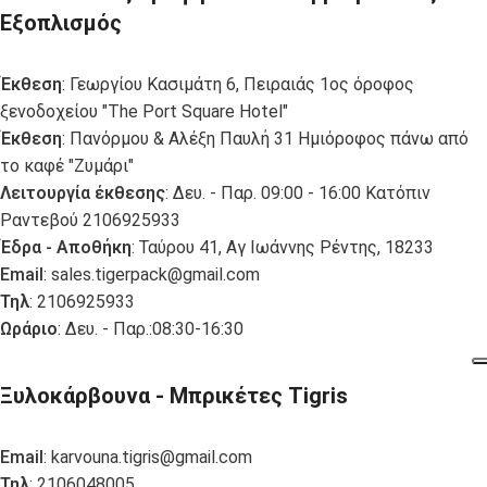
Εξοπλισμός
Έκθεση
: Γεωργίου Κασιμάτη 6, Πειραιάς 1ος όροφος
ξενοδοχείου "The Port Square Hotel"
Έκθεση
: Πανόρμου & Αλέξη Παυλή 31 Ημιόροφος πάνω από
το καφέ "Ζυμάρι"
Λειτουργία έκθεσης
: Δευ. - Παρ. 09:00 - 16:00 Κατόπιν
Ραντεβού 2106925933
Έδρα - Αποθήκη
: Ταύρου 41, Αγ Ιωάννης Ρέντης, 18233
Email
:
sales.tigerpack@gmail.com
Τηλ
: 2106925933
Ωράριο
: Δευ. - Παρ.:08:30-16:30
Ξυλοκάρβουνα - Μπρικέτες Tigris
Email
:
karvouna.tigris@gmail.com
Τηλ
: 2106048005