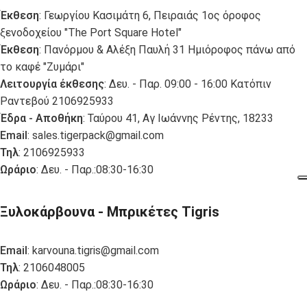
Έκθεση
: Γεωργίου Κασιμάτη 6, Πειραιάς 1ος όροφος
ξενοδοχείου "The Port Square Hotel"
Έκθεση
: Πανόρμου & Αλέξη Παυλή 31 Ημιόροφος πάνω από
το καφέ "Ζυμάρι"
Λειτουργία έκθεσης
: Δευ. - Παρ. 09:00 - 16:00 Κατόπιν
Ραντεβού 2106925933
Έδρα - Αποθήκη
: Ταύρου 41, Αγ Ιωάννης Ρέντης, 18233
Email
:
sales.tigerpack@gmail.com
Τηλ
: 2106925933
Ωράριο
: Δευ. - Παρ.:08:30-16:30
Ξυλοκάρβουνα - Μπρικέτες Tigris
Email
:
karvouna.tigris@gmail.com
Τηλ
: 2106048005
Ωράριο
: Δευ. - Παρ.:08:30-16:30