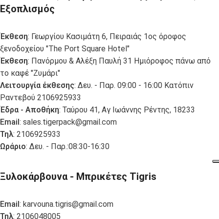
Εξοπλισμός
Έκθεση
: Γεωργίου Κασιμάτη 6, Πειραιάς 1ος όροφος
ξενοδοχείου "The Port Square Hotel"
Έκθεση
: Πανόρμου & Αλέξη Παυλή 31 Ημιόροφος πάνω από
το καφέ "Ζυμάρι"
Λειτουργία έκθεσης
: Δευ. - Παρ. 09:00 - 16:00 Κατόπιν
Ραντεβού 2106925933
Έδρα - Αποθήκη
: Ταύρου 41, Αγ Ιωάννης Ρέντης, 18233
Email
:
sales.tigerpack@gmail.com
Τηλ
: 2106925933
Ωράριο
: Δευ. - Παρ.:08:30-16:30
Ξυλοκάρβουνα - Μπρικέτες Tigris
Email
:
karvouna.tigris@gmail.com
Τηλ
: 2106048005