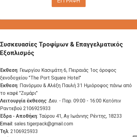
ΕΓΓΡΑΦΗ
Συσκευασίες Τροφίμων & Επαγγελματικός
Εξοπλισμός
Έκθεση
: Γεωργίου Κασιμάτη 6, Πειραιάς 1ος όροφος
ξενοδοχείου "The Port Square Hotel"
Έκθεση
: Πανόρμου & Αλέξη Παυλή 31 Ημιόροφος πάνω από
το καφέ "Ζυμάρι"
Λειτουργία έκθεσης
: Δευ. - Παρ. 09:00 - 16:00 Κατόπιν
Ραντεβού 2106925933
Έδρα - Αποθήκη
: Ταύρου 41, Αγ Ιωάννης Ρέντης, 18233
Email
:
sales.tigerpack@gmail.com
Τηλ
: 2106925933