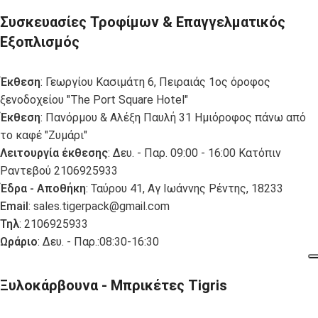
Συσκευασίες Τροφίμων & Επαγγελματικός
Εξοπλισμός
Έκθεση
: Γεωργίου Κασιμάτη 6, Πειραιάς 1ος όροφος
ξενοδοχείου "The Port Square Hotel"
Έκθεση
: Πανόρμου & Αλέξη Παυλή 31 Ημιόροφος πάνω από
το καφέ "Ζυμάρι"
Λειτουργία έκθεσης
: Δευ. - Παρ. 09:00 - 16:00 Κατόπιν
Ραντεβού 2106925933
Έδρα - Αποθήκη
: Ταύρου 41, Αγ Ιωάννης Ρέντης, 18233
Email
:
sales.tigerpack@gmail.com
Τηλ
: 2106925933
Ωράριο
: Δευ. - Παρ.:08:30-16:30
Ξυλοκάρβουνα - Μπρικέτες Tigris