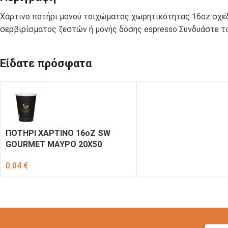
ΣΑΚΟΥΛΑΚΙΑ
C-PET-ECO
Χάρτινο ποτήρι μονού τοιχώματος χωρητικότητας 16oz σχέδ
ΠΟΛΥΠΡΟΠΥΛΕΝΙΟΥ
σερβιρίσματος ζεστών ή μονής δόσης espresso Συνδυάστε το 
ΚΟΥΤΙΑ
ΚΟΥΤΙΑ
Είδατε πρόσφατα
ΦΑΓΗΤΟΥ
ΨΗΤΟΠΩΛΕΙΟΥ
ΧΑΡΤΙΝΑ KRAFT
ΣΚΕΥΗ ΓΙΑ
ΣΚΕΥΗ ΑΠΟ
ΣΟΥΣΙ
ΦΥΛΛΑ ΦΟΙΝΙΚΑ
ΠΟΤΗΡΙ ΧΑΡΤΙΝΟ 16οΖ SW
GOURMET ΜΑΥΡΟ 20Χ50
0.04
€
ΣΩΣΑΚΙΑ-
ΧΑΡΤΙΑ
ΝΤΙΠΑΚΙΑ
ΤΥΛΙΓΜΑΤΟΣ