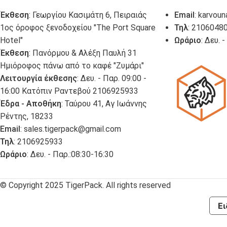
Έκθεση
: Γεωργίου Κασιμάτη 6, Πειραιάς
Email
:
karvoun
1ος όροφος ξενοδοχείου "The Port Square
Τηλ
: 2106048
Hotel"
Ωράριο
: Δευ. 
Έκθεση
: Πανόρμου & Αλέξη Παυλή 31
Ημιόροφος πάνω από το καφέ "Ζυμάρι"
Λειτουργία έκθεσης
: Δευ. - Παρ. 09:00 -
16:00 Κατόπιν Ραντεβού 2106925933
Έδρα - Αποθήκη
: Ταύρου 41, Αγ Ιωάννης
Ρέντης, 18233
Email
:
sales.tigerpack@gmail.com
Τηλ
: 2106925933
Ωράριο
: Δευ. - Παρ.:08:30-16:30
© Copyright 2025 TigerPack. All rights reserved
Ει