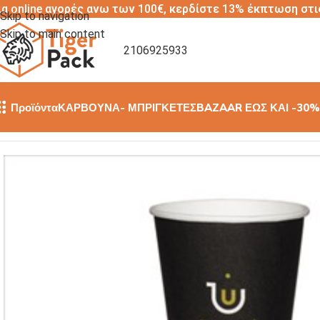
ια online αγορές ανω των 100€, κερδίστε 13% έκπτωση στι
Skip to navigation
Skip to main content
2106925933
Προϊόντα
ΚΑΡΒΟΥΝΑ- ΜΠΡΙΓΚΕΤΕΣ
BAZAAR ΕΩΣ ΚΑΙ -30%
Αρχική σελίδα
/
ΠΟΤΗΡΙΑ ΧΑΡΤΙΝΑ
/
ΠΟΤΗΡΙ ΧΑΡΤΙΝΟ 16οΖ 