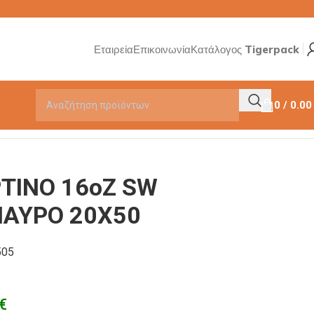
Εταιρεία
Επικοινωνία
Κατάλογος Tigerpack
0
/
0.0
ΤΙΝΟ 16οΖ SW
ΑΥΡΟ 20Χ50
505
€