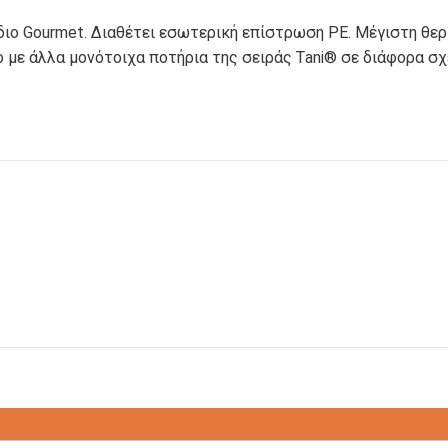
Φ
TRI-POTS
DELI-POTS
ιο Gourmet. Διαθέτει εσωτερική επίστρωση PE. Μέγιστη θερ
με άλλα μονότοιχα ποτήρια της σειράς Τani® σε διάφορα σχέ
ΜΠΟΛ ΦΑΓΗΤΟΥ
ΜΠΟΛ ΣΟΥΠΑΣ
ΣΚΕΥΗ
ΠΑΙΔΙΚΗ ΣΕΙΡΑ
ΑΛΟΥΜΙΝΙΟΥ
ΑΝΑΛΩΣΙΜΩΝ
ΣΑΚΟΥΛΑΚΙΑ ΜΕ
ΣΑΚΟΥΛΑΚΙΑ
ΕΠΕΝΔΥΣΗ
ΧΑΡΤΙΝΑ
ΑΛΟΥΜΙΝΙΟΥ